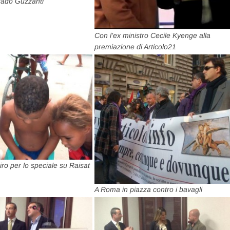
rado Guzzanti
Con l’ex ministro Cecile Kyenge alla
premiazione di Articolo21
ro per lo speciale su Raisat
A Roma in piazza contro i bavagli