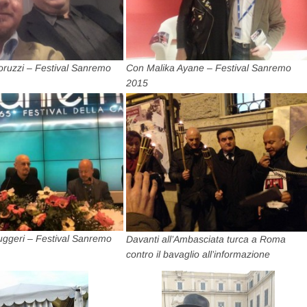
ruzzi – Festival Sanremo
Con Malika Ayane – Festival Sanremo
2015
ggeri – Festival Sanremo
Davanti all’Ambasciata turca a Roma
contro il bavaglio all’informazione