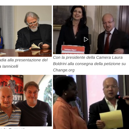
Con la presidente della Camera Laura
ia alla presentazione del
Boldrini alla consegna della petizione su
 Iannicelli
Change.org