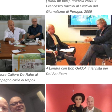
(Tetes de bois), Mariella Nava e
Francesco Baccini al Festival del
Giornalismo di Perugia, 2009
A Londra con Bob Geldof, intervista per
Rai Sat Extra
atore Cafiero De Raho al
Impegno civile di Napoli