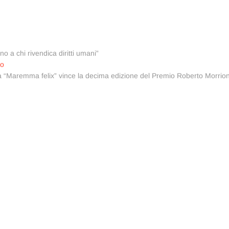
o a chi rivendica diritti umani”
Articolo
vo
successivo:
ta “Maremma felix” vince la decima edizione del Premio Roberto Morrio