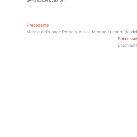
Navigazione
Articolo
Precedente
precedente:
Marcia della pace Perugia-Assisi, Mimmo Lucano: “Io vicin
articoli
Successi
L’inchies