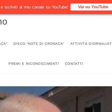
Vai su YouTube
e iscriviti al mio canale su YouTube!
no
ACA”
DISCO “NOTE DI CRONACA”
ATTIVITÀ GIORNALIST
PREMI E RICONOSCIMENTI
CONTATTI