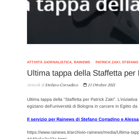
ATTIVITÀ GIORNALISTICA
,
RAINEWS
PATRICK ZAKI
,
STEFANO
Ultima tappa della Staffetta per 
Articoli di
Stefano Corradino
21 Ottobre 2021
Ultima tappa della “Staffetta per Patrick Zaki”. L’iniziativ
egiziano dell’università di Bologna in carcere in Egitto da
Il servizio per Rainews di Stefano Corradino e Alessa
https://www.rainews.it/archivio-rainews/media/Ultima-tap
d449a5a3e23a.html