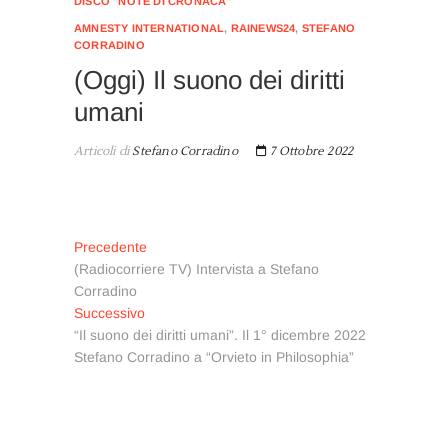
DISCO "NOTE DI CRONACA"
AMNESTY INTERNATIONAL
,
RAINEWS24
,
STEFANO
CORRADINO
(Oggi) Il suono dei diritti
umani
Articoli di
Stefano Corradino
7 Ottobre 2022
Navigazione
Articolo
Precedente
precedente:
(Radiocorriere TV) Intervista a Stefano
articoli
Corradino
Articolo
Successivo
successivo:
“Il suono dei diritti umani”. Il 1° dicembre 2022
Stefano Corradino a “Orvieto in Philosophia”