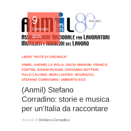
9
Gennaio
2025
LIBRO "NOTE DI CRONACA"
ANMIL
,
ANONELLA VIOLA
,
DACIA MARAINI
,
FRANCO
FORTINI
,
GIANNI RODARI
,
GIOVANNA BOTTERI
,
ITALO CALVINO
,
MORI LAVORO
,
SICUREZZA
,
STEFANO CORRADINO
,
UMBERTO ECO
(Anmil) Stefano
Corradino: storie e musica
per un’Italia da raccontare
Articoli di
Stefano Corradino