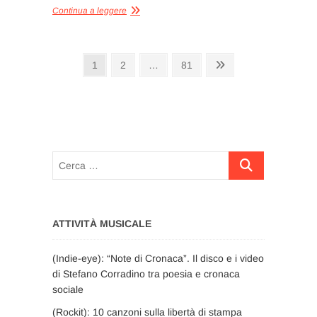
Continua a leggere
Paginazione
Pagina
Pagina
Pagina
Pagina
1
2
…
81
successiva
degli
articoli
Cerca
…
ATTIVITÀ MUSICALE
(Indie-eye): “Note di Cronaca”. Il disco e i video
di Stefano Corradino tra poesia e cronaca
sociale
(Rockit): 10 canzoni sulla libertà di stampa