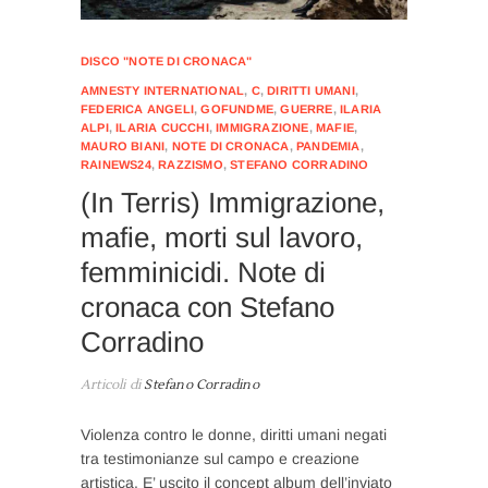
DISCO "NOTE DI CRONACA"
AMNESTY INTERNATIONAL
,
C
,
DIRITTI UMANI
,
FEDERICA ANGELI
,
GOFUNDME
,
GUERRE
,
ILARIA
ALPI
,
ILARIA CUCCHI
,
IMMIGRAZIONE
,
MAFIE
,
MAURO BIANI
,
NOTE DI CRONACA
,
PANDEMIA
,
RAINEWS24
,
RAZZISMO
,
STEFANO CORRADINO
(In Terris) Immigrazione,
mafie, morti sul lavoro,
femminicidi. Note di
cronaca con Stefano
Corradino
Articoli di
Stefano Corradino
Violenza contro le donne, diritti umani negati
tra testimonianze sul campo e creazione
artistica. E’ uscito il concept album dell’inviato