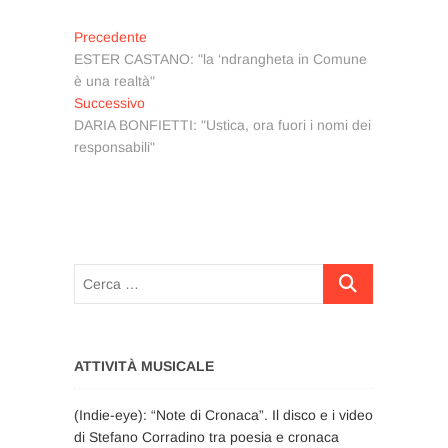
Navigazione
Articolo
Precedente
precedente:
ESTER CASTANO: "la ‘ndrangheta in Comune
articoli
è una realtà"
Articolo
Successivo
successivo:
DARIA BONFIETTI: "Ustica, ora fuori i nomi dei
responsabili"
Cerca
…
ATTIVITÀ MUSICALE
(Indie-eye): “Note di Cronaca”. Il disco e i video
di Stefano Corradino tra poesia e cronaca