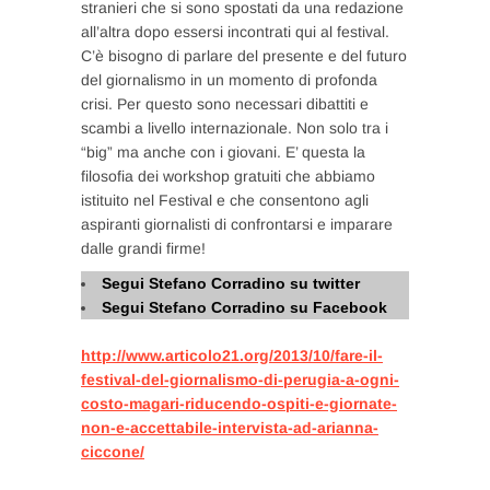
stranieri che si sono spostati da una redazione
all’altra dopo essersi incontrati qui al festival.
C’è bisogno di parlare del presente e del futuro
del giornalismo in un momento di profonda
crisi. Per questo sono necessari dibattiti e
scambi a livello internazionale. Non solo tra i
“big” ma anche con i giovani. E’ questa la
filosofia dei workshop gratuiti che abbiamo
istituito nel Festival e che consentono agli
aspiranti giornalisti di confrontarsi e imparare
dalle grandi firme!
Segui Stefano Corradino su twitter
Segui Stefano Corradino su Facebook
http://www.articolo21.org/2013/10/fare-il-
festival-del-giornalismo-di-perugia-a-ogni-
costo-magari-riducendo-ospiti-e-giornate-
non-e-accettabile-intervista-ad-arianna-
ciccone/