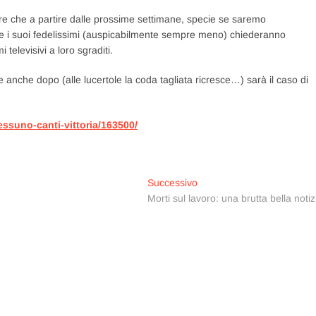
ere che a partire dalle prossime settimane, specie se saremo
ier e i suoi fedelissimi (auspicabilmente sempre meno) chiederanno
televisivi a loro sgraditi.
 anche dopo (alle lucertole la coda tagliata ricresce…) sarà il caso di
essuno-canti-vittoria/163500/
Articolo
Successivo
successivo:
Morti sul lavoro: una brutta bella notiz