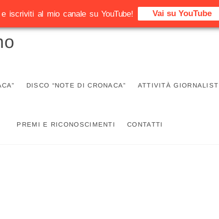
Vai su YouTube
e iscriviti al mio canale su YouTube!
no
ACA”
DISCO “NOTE DI CRONACA”
ATTIVITÀ GIORNALIST
PREMI E RICONOSCIMENTI
CONTATTI