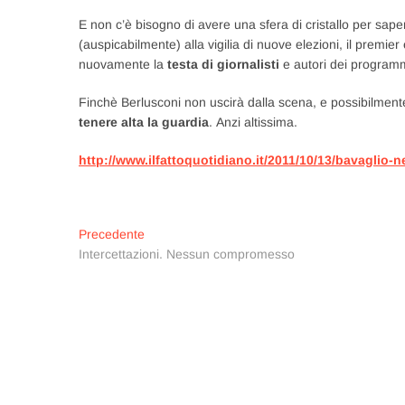
E non c’è bisogno di avere una sfera di cristallo per sap
(auspicabilmente) alla vigilia di nuove elezioni, il prem
nuovamente la
testa di giornalisti
e autori dei programmi 
Finchè Berlusconi non uscirà dalla scena, e possibilmente
tenere alta la guardia
. Anzi altissima.
http://www.ilfattoquotidiano.it/2011/10/13/bavaglio-n
Navigazione
Articolo
Precedente
precedente:
Intercettazioni. Nessun compromesso
articoli