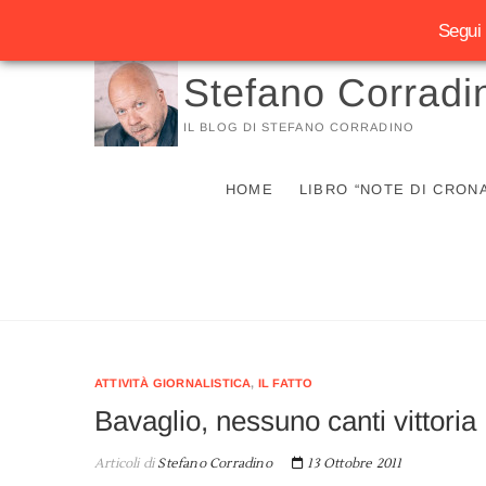
Segui 
Vai
Stefano Corradi
al
contenuto
IL BLOG DI STEFANO CORRADINO
HOME
LIBRO “NOTE DI CRON
ATTIVITÀ GIORNALISTICA
,
IL FATTO
Bavaglio, nessuno canti vittoria
Articoli di
Stefano Corradino
13 Ottobre 2011