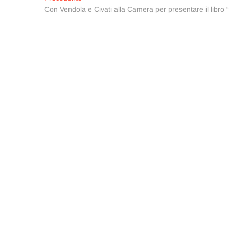
Navigazione
precedente:
Con Vendola e Civati alla Camera per presentare il libro “
articoli