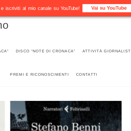
Vai su YouTube
e iscriviti al mio canale su YouTube!
no
ACA”
DISCO “NOTE DI CRONACA”
ATTIVITÀ GIORNALIST
PREMI E RICONOSCIMENTI
CONTATTI