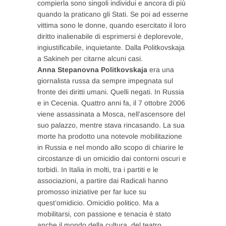
compierla sono singoli individui e ancora di più
quando la praticano gli Stati. Se poi ad esserne
vittima sono le donne, quando esercitato il loro
diritto inalienabile di esprimersi è deplorevole,
ingiustificabile, inquietante. Dalla Politkovskaja
a Sakineh per citarne alcuni casi.
Anna Stepanovna Politkovskaja
era una
giornalista russa da sempre impegnata sul
fronte dei diritti umani. Quelli negati. In Russia
e in Cecenia. Quattro anni fa, il 7 ottobre 2006
viene assassinata a Mosca, nell’ascensore del
suo palazzo, mentre stava rincasando. La sua
morte ha prodotto una notevole mobilitazione
in Russia e nel mondo allo scopo di chiarire le
circostanze di un omicidio dai contorni oscuri e
torbidi. In Italia in molti, tra i partiti e le
associazioni, a partire dai Radicali hanno
promosso iniziative per far luce su
quest’omidicio. Omicidio politico. Ma a
mobilitarsi, con passione e tenacia è stato
anche il mondo della cultura, del teatro.