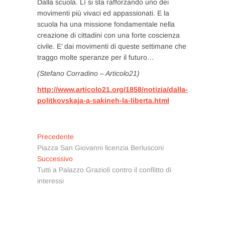
Dalla scuola. Lì si sta rafforzando uno dei
movimenti più vivaci ed appassionati. E la
scuola ha una missione fondamentale nella
creazione di cittadini con una forte coscienza
civile. E’ dai movimenti di queste settimane che
traggo molte speranze per il futuro…
(Stefano Corradino – Articolo21)
http://www.articolo21.org/1858/notizia/dalla-
politkovskaja-a-sakineh-la-liberta.html
Navigazione
Articolo
Precedente
precedente:
Piazza San Giovanni licenzia Berlusconi
articoli
Articolo
Successivo
successivo:
Tutti a Palazzo Grazioli contro il conflitto di
interessi