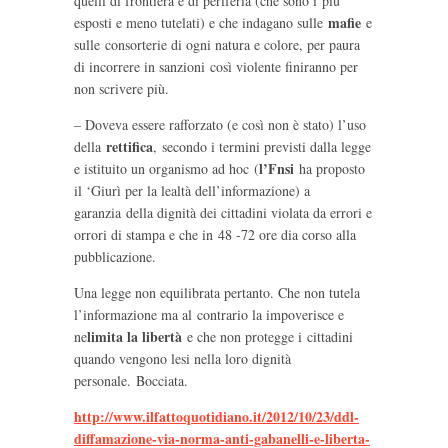
quelli di frontiera e di periferia (che sono i più
mafie
esposti e meno tutelati) e che indagano sulle
e
sulle consorterie di ogni natura e colore, per paura
di incorrere in sanzioni così violente finiranno per
non scrivere più.
– Doveva essere rafforzato (e così non è stato) l’uso
rettifica
della
, secondo i termini previsti dalla legge
l’Fnsi
e istituito un organismo ad hoc (
ha proposto
il ‘Giurì per la lealtà dell’informazione) a
garanzia della dignità dei cittadini violata da errori e
orrori di stampa e che in 48 -72 ore dia corso alla
pubblicazione.
Una legge non equilibrata pertanto. Che non tutela
l’informazione ma al contrario la impoverisce e
limita la libertà
ne
e che non protegge i cittadini
quando vengono lesi nella loro dignità
personale. Bocciata.
http://www.ilfattoquotidiano.it/2012/10/23/ddl-
diffamazione-via-norma-anti-gabanelli-e-liberta-