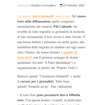
Articoli di
Stefano Corradino
23 Ottobre 2012
anti-Gabanelli
nuovo
La norma “
” non ci sarà
. Nel
testo sulla diffamazione
quello sciagurato
Pdl Caliendo
emendamento del senatore
che
avrebbe di fatto impedito ai giornalisti di inchiesta
di fare serenamente il loro lavoro è stato ritirato. E’
una buona notizia e pensiamo sia anche grazie alla
sensibilità delle migliaia di cittadini (ad oggi siamo
l’appello di
oltre 15mila) che hanno firmato
Articolo21
con il prezioso sostegno di alcuni
quotidiani (fra tutti “il Fatto Quotidiano”) e
organizzazioni (a partire dal “Popolo Viola”).
Sparisce quindi “l’Ammazza Gabanelli” e anche
carcere per i giornalisti
il
. Tutto bene
quindi? Neanche un po’. Due valutazioni:
pene pecuniarie fino a 100mila
– Il testo fissa
euro
. Con questa norma i cronisti, in particolare