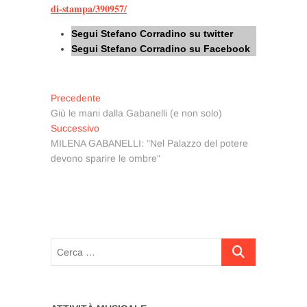
di-stampa/390957/
Segui Stefano Corradino su twitter
Segui Stefano Corradino su Facebook
Navigazione
Articolo
Precedente
precedente:
Giù le mani dalla Gabanelli (e non solo)
articoli
Articolo
Successivo
successivo:
MILENA GABANELLI: "Nel Palazzo del potere
devono sparire le ombre"
Cerca
…