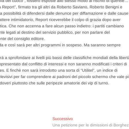
a del cuoco”, fossero esposte allo stesso modo al rischio di querele…
a Report”, firmato tra gli altri da Roberto Saviano, Roberto Benigni e
a possibilità di difendersi dalle denunce per diffamazione e dalle cause
tere intimidatorio, Report riceverebbe il colpo di grazia dopo aver
litica. Che non accenna a fare alcun passo indietro: i partiti cambiano
 legati al destino del servizio pubblico, per non parlare del
nte del consiglio editore.
nda e così sarà per altri programmi in sospeso. Ma saranno sempre
à a sprofondare ai livelli più bassi delle classifiche mondiali della libert
resentato dal conflitto di interessi e non saranno modificati i criteri di
s. E finchè non sarà introdotto una sorta di “Utilitel”, un indice di
televisivi per far comprendere ai padroni del piccolo schermo che vale p
e doveri piuttosto che sulle peripezie amatorie dei vip di turno.
Articolo
Successivo
successivo:
Una petizione per le dimissioni di Borghez