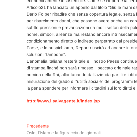
economicamente insostenibile. Come se Report e la “Prov
Articolo21 ha lanciato un appello dal titolo “Giù le mani d
Dario Fo per ribadire che senza copertura legale, senza l
per risarcimento danni, che possono avere anche un carat
subìto pressioni e prevaricazioni da molti settori della po
nome, simboli, alleanze ma restano ancora intrinsecamente
condizionamento diretto o indiretto perpetrato dal preside
Forse, e lo auspichiamo, Report riuscirà ad andare in o
soluzioni “tampone”.
L’anomalia italiana resterà tale e il nostro Paese continuer
di stampa finché non sarà rimosso il peccato originale rapp
nomina della Rai, allontanando dall’azienda partiti e lobbie
misurazione del grado di “utilità sociale” dei programmi 
la pena spendere per informare i cittadini sui loro diritti 
http://www.ilsalvagente.it/index.jsp
Navigazione
Articolo
Precedente
precedente:
Oslo, l’Islam e la figuraccia dei giornali
articoli