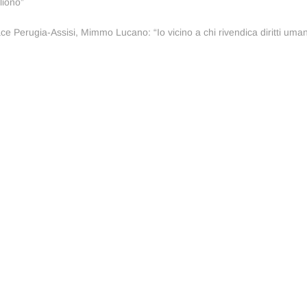
liono”
colo
cessivo:
ce Perugia-Assisi, Mimmo Lucano: “Io vicino a chi rivendica diritti uman