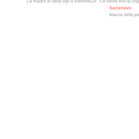
precedente:
La madre di Ilaria Alpi a Rainews24: “La verità non la vog
articoli
Arti
Successivo
suc
Marcia della pa