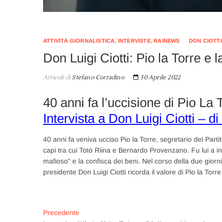
ATTIVITÀ GIORNALISTICA
,
INTERVISTE
,
RAINEWS
DON CIOTTI
Don Luigi Ciotti: Pio la Torre e l
Articoli di
Stefano Corradino
30 Aprile 2022
40 anni fa l’uccisione di Pio La 
Intervista a Don Luigi Ciotti – d
40 anni fa veniva ucciso Pio la Torre, segretario del Partit
capi tra cui Totò Riina e Bernardo Provenzano. Fu lui a in
mafioso” e la confisca dei beni. Nel corso della due giorn
presidente Don Luigi Ciotti ricorda il valore di Pio la Torr
Navigazione
Articolo
Precedente