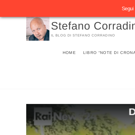
Segui 
Vai
Stefano Corradi
al
contenuto
IL BLOG DI STEFANO CORRADINO
HOME
LIBRO “NOTE DI CRON