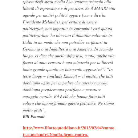
spesso degli stessi media è un enorme ostacolo alla
libertà di espressione e di pensiero. Se il MAXXI stia
agendo per motivi politici oppure (come dice la
Presidente Melandri), per evitare di essere
politicizzati, non importa: in entrambi i casi questa
politicizzazione ha bloccato il dibattito culturale in
Italia in un modo che non potrebbe verificarsi in
Germania o in Inghilterra o in America. In secondo
luogo, ci dice che quella difensiva, cauta, anche vile
forma di auto-censura è una minaccia per la libertà
tanto grande quanto un intervento aggressivo”. “In
terzo luogo – conclude Emmott – ci mostra che tutti
dobbiamo agire per impedire che questo succeda,
dobbiamo prendere una posizione e mostrare
coraggio morale. Ed è ciò che hanno fatto tutti
coloro che hanno firmato questa petizione. Ne siamo
molto grati”.
Bill Emmott
http://www.ilfattoquotidiano.it/2013/02/04/emmo
tt-e-melandri-20mila-firme-contro-