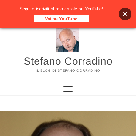
Segui e iscriviti al mio canale su YouTube!
Vai su YouTube
Vai
al
contenuto
Stefano Corradino
IL BLOG DI STEFANO CORRADINO