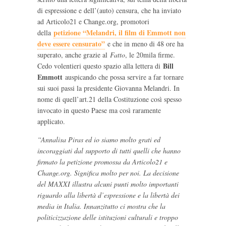
di espressione e dell’(auto) censura, che ha inviato
ad Articolo21 e Change.org, promotori
petizione “Melandri, il film di Emmott non
della
deve essere censurato”
e che in meno di 48 ore ha
superato, anche grazie al
Fatto
, le 20mila firme.
Bill
Cedo volentieri questo spazio alla lettera di
Emmott
auspicando che possa servire a far tornare
sui suoi passi la presidente Giovanna Melandri. In
nome di quell’art.21 della Costituzione così spesso
invocato in questo Paese ma così raramente
applicato.
“Annalisa Piras ed io siamo molto grati ed
incoraggiati dal supporto di tutti quelli che hanno
firmato la petizione promossa da Articolo21 e
Change.org. Significa molto per noi. La decisione
del MAXXI illustra alcuni punti molto importanti
riguardo alla libertà d’espressione e la libertà dei
media in Italia. Innanzitutto ci mostra che la
politicizzazione delle istituzioni culturali e troppo