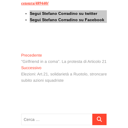
censura/489440/
Segui Stefano Corradino su twitter
Segui Stefano Corradino su Facebook
Navigazione
Articolo
Precedente
precedente:
"Girlfriend in a coma". La protesta di Articolo 21
articoli
Articolo
Successivo
successivo:
Elezioni: Art.21, solidarietà a Ruotolo, stroncare
subito azioni squadriste
Cerca
…