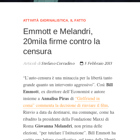
ATTIVITÀ GIORNALISTICA
,
IL FATTO
Emmott e Melandri,
20mila firme contro la
censura
Articoli di
Stefano Corradino
5 Febbraio 2013
“L’auto-censura è una minaccia per la libertà tanto
Bill
grande quanto un intervento aggressivo”. Così
Emmott
, ex direttore dell’Economist e autore
Annalisa Piras
insieme a
di
“Girlfriend in
coma” commenta la decisione di rinviare il film
.
Rinvio a data da destinarsi, ma comunque, come ha
ribadito la presidente della Fondazione Maxxi di
Giovanna Melandri
Roma
, non prima delle
elezioni, “per tutelare l’Istituzione”. Bill Emmott ha
scritto una lettera significativa, sul tema della libertà