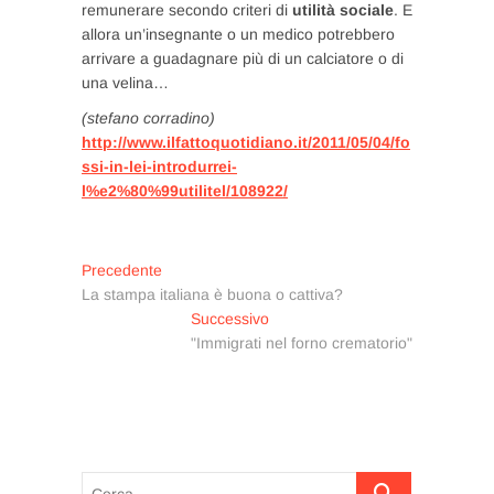
remunerare secondo criteri di
utilità sociale
. E
allora un’insegnante o un medico potrebbero
arrivare a guadagnare più di un calciatore o di
una velina…
(stefano corradino)
http://www.ilfattoquotidiano.it/2011/05/04/fo
ssi-in-lei-introdurrei-
l%e2%80%99utilitel/108922/
Navigazione
Articolo
Precedente
precedente:
La stampa italiana è buona o cattiva?
articoli
Articolo
Successivo
successivo:
"Immigrati nel forno crematorio"
Cerca