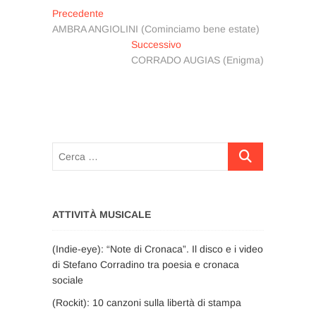
Navigazione
Articolo
Precedente
precedente:
AMBRA ANGIOLINI (Cominciamo bene estate)
articoli
Articolo
Successivo
successivo:
CORRADO AUGIAS (Enigma)
Cerca
…
ATTIVITÀ MUSICALE
(Indie-eye): “Note di Cronaca”. Il disco e i video
di Stefano Corradino tra poesia e cronaca
sociale
(Rockit): 10 canzoni sulla libertà di stampa