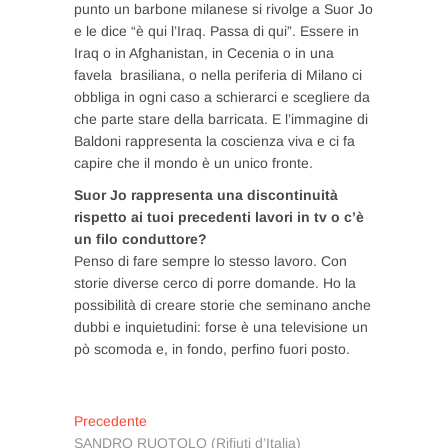
punto un barbone milanese si rivolge a Suor Jo
e le dice “è qui l’Iraq. Passa di qui”. Essere in
Iraq o in Afghanistan, in Cecenia o in una
favela brasiliana, o nella periferia di Milano ci
obbliga in ogni caso a schierarci e scegliere da
che parte stare della barricata. E l’immagine di
Baldoni rappresenta la coscienza viva e ci fa
capire che il mondo è un unico fronte.
Suor Jo rappresenta una discontinuità
rispetto ai tuoi precedenti lavori in tv o c’è
un filo conduttore?
Penso di fare sempre lo stesso lavoro. Con
storie diverse cerco di porre domande. Ho la
possibilità di creare storie che seminano anche
dubbi e inquietudini: forse è una televisione un
pò scomoda e, in fondo, perfino fuori posto.
Navigazione
Articolo
Precedente
precedente:
SANDRO RUOTOLO (Rifiuti d’Italia)