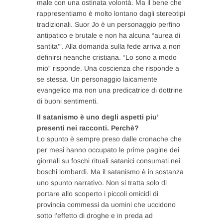
male con una ostinata volontà. Ma il bene che
rappresentiamo è molto lontano dagli stereotipi
tradizionali. Suor Jo è un personaggio perfino
antipatico e brutale e non ha alcuna “aurea di
santita’”. Alla domanda sulla fede arriva a non
definirsi neanche cristiana. “Lo sono a modo
mio” risponde. Una coscienza che risponde a
se stessa. Un personaggio laicamente
evangelico ma non una predicatrice di dottrine
di buoni sentimenti.
Il satanismo è uno degli aspetti piu’
presenti nei racconti. Perchè?
Lo spunto è sempre preso dalle cronache che
per mesi hanno occupato le prime pagine dei
giornali su foschi rituali satanici consumati nei
boschi lombardi. Ma il satanismo è in sostanza
uno spunto narrativo. Non si tratta solo di
portare allo scoperto i piccoli omicidi di
provincia commessi da uomini che uccidono
sotto l’effetto di droghe e in preda ad