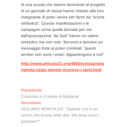
di una scuola che stanno lavorando al progetto
di un giornale di classe hanno chiesto alla loro
insegnante di poter venire per farmi da “scorta
simbolica”. Queste manifestazioni o le
campagne come quella lanciata per me
dall’associazione “da Sud” hanno un valore
simbolico ma non solo. Servono a lanciare un
messaggio forte ai poteri criminali: “questi
territori non sono i vostri. Appartengono a noi!”
http://www.articolo21.org/4600/notizia/ndra
ngheta-tizian-mentre-ricevevo-i-tanti.html
Navigazione
Articolo
Precedente
precedente:
Cosentino è il nipote di Mubarak
articoli
Articolo
Successivo
successivo:
GIULIANO MONTALDO: "Questa crisi è un
cerino che brucia nelle dita. Ma dove sono i
pompieri?"