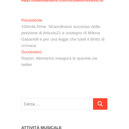
Navigazione
Articolo
Precedente
precedente:
100mila firme. Straordinario successo della
articoli
petizione di Articolo21 a sostegno di Milena
Gabanelli e per una legge che tuteli il diritto di
cronaca
Articolo
Successivo
successivo:
Report, Alemanno inaugura la querela via
twitter
Cerca
…
ATTIVITÀ MUSICALE