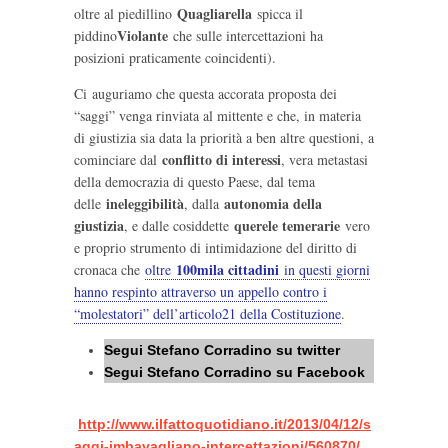
Quagliarella
oltre al piedillino
spicca il
Violante
piddino
che sulle intercettazioni ha
posizioni praticamente coincidenti).
Ci auguriamo che questa accorata proposta dei
“saggi” venga rinviata al mittente e che, in materia
di giustizia sia data la priorità a ben altre questioni, a
conflitto di interessi
cominciare dal
, vera metastasi
della democrazia di questo Paese, dal tema
ineleggibilità
autonomia della
delle
, dalla
giustizia
querele temerarie
, e dalle cosiddette
vero
e proprio strumento di intimidazione del diritto di
100mila cittadini
cronaca che
oltre
in questi giorni
hanno respinto attraverso un appello contro i
“molestatori” dell’articolo21 della Costituzione
.
Segui Stefano Corradino su twitter
Segui Stefano Corradino su Facebook
http://www.ilfattoquotidiano.it/2013/04/12/s
aggi-imbavagliano-intercettazioni/560870/