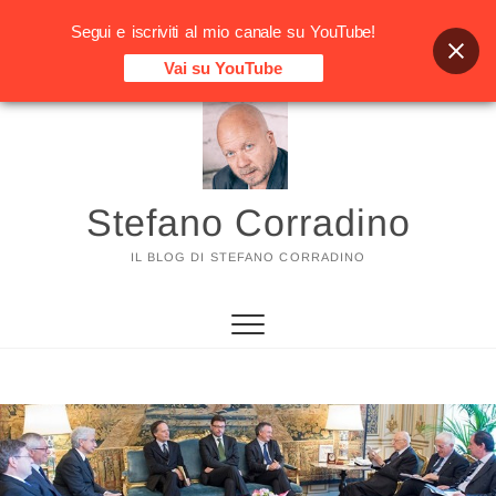
Segui e iscriviti al mio canale su YouTube!
Vai su YouTube
Vai
al
contenuto
Stefano Corradino
IL BLOG DI STEFANO CORRADINO