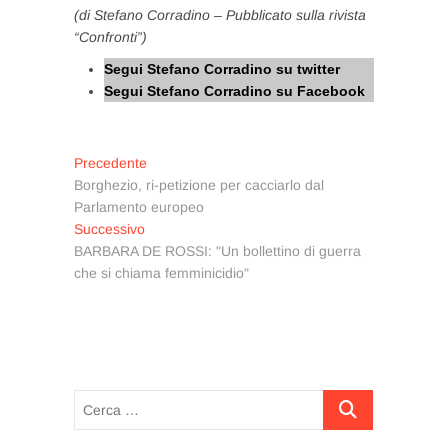
(di Stefano Corradino – Pubblicato sulla rivista
“Confronti”)
Segui Stefano Corradino su twitter
Segui Stefano Corradino su Facebook
Navigazione
Articolo
Precedente
precedente:
Borghezio, ri-petizione per cacciarlo dal
articoli
Parlamento europeo
Articolo
Successivo
successivo:
BARBARA DE ROSSI: "Un bollettino di guerra
che si chiama femminicidio"
Cerca
…