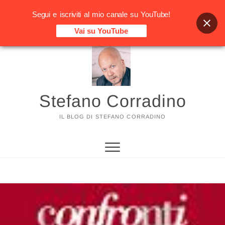
Segui e iscriviti al mio canale su YouTube!
Vai su YouTube
Vai
al
contenuto
Stefano Corradino
IL BLOG DI STEFANO CORRADINO