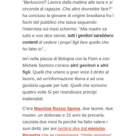
“Berlusconi? Lavora dalla mattina alla sera e si
circonda di ragazze. Che altro dovrebbe fare?”
ha concluso la giovane di origine brasiliana fra i
fischi del pubblico che stava seguendo
l’intervista sul maxi schermo.
“Mia madre sa
tutto e non dice niente,
tutti i genitori sarebbero
contenti
di vedere i propri figli fare quello che
ho fatto io”…
Ieri nella piazza di Bologna con la Fiom e con
Michele Santoro c’erano
altri genitori e altri
figli
. Quelli che urlano a gran voce il diritto al
lavoro, ad un’informazione libera e ad una
giustizia uguale per tutti. Quelli che scrivono
quattro volte Sì per rivendicare principi
inalienabili.
C’era
Maurizia Russo Spena
, due lauree, due
master, un dottorato e 15 anni da precaria,
cacciata due mesi fa perchè ha fatto valere i
suoi diritti, per poi
sentirsi dire dal
ministro
Brunetta
che lei rappresenta
“l’Italia peggiore
“
.