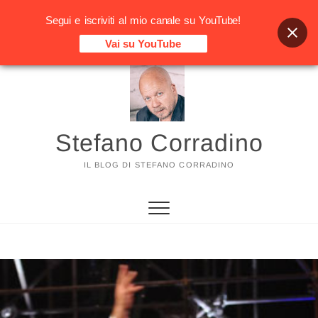
Segui e iscriviti al mio canale su YouTube!
Vai su YouTube
Vai
al
contenuto
Stefano Corradino
IL BLOG DI STEFANO CORRADINO