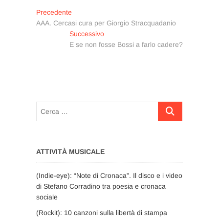
Navigazione
Articolo
Precedente
precedente:
AAA. Cercasi cura per Giorgio Stracquadanio
articoli
Articolo
Successivo
successivo:
E se non fosse Bossi a farlo cadere?
Cerca
…
ATTIVITÀ MUSICALE
(Indie-eye): “Note di Cronaca”. Il disco e i video
di Stefano Corradino tra poesia e cronaca
sociale
(Rockit): 10 canzoni sulla libertà di stampa