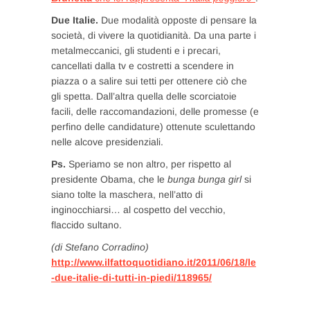
Due Italie.
Due modalità opposte di pensare la
società, di vivere la quotidianità. Da una parte i
metalmeccanici, gli studenti e i precari,
cancellati dalla tv e costretti a scendere in
piazza o a salire sui tetti per ottenere ciò che
gli spetta. Dall’altra quella delle scorciatoie
facili, delle raccomandazioni, delle promesse (e
perfino delle candidature) ottenute sculettando
nelle alcove presidenziali.
Ps.
Speriamo se non altro, per rispetto al
presidente Obama, che le
bunga bunga girl
si
siano tolte la maschera, nell’atto di
inginocchiarsi… al cospetto del vecchio,
flaccido sultano.
(di Stefano Corradino)
http://www.ilfattoquotidiano.it/2011/06/18/le
-due-italie-di-tutti-in-piedi/118965/