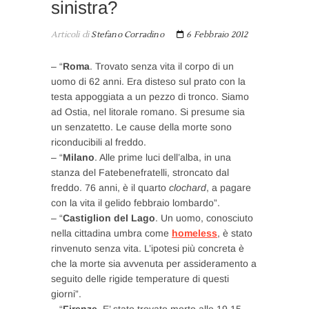
sinistra?
Articoli di
Stefano Corradino
6 Febbraio 2012
– “
Roma
. Trovato senza vita il corpo di un
uomo di 62 anni. Era disteso sul prato con la
testa appoggiata a un pezzo di tronco. Siamo
ad Ostia, nel litorale romano. Si presume sia
un senzatetto. Le cause della morte sono
riconducibili al freddo.
– “
Milano
. Alle prime luci dell’alba, in una
stanza del Fatebenefratelli, stroncato dal
freddo. 76 anni, è il quarto
clochard
, a pagare
con la vita il gelido febbraio lombardo”.
– “
Castiglion del Lago
. Un uomo, conosciuto
nella cittadina umbra come
homeless
, è stato
rinvenuto senza vita. L’ipotesi più concreta è
che la morte sia avvenuta per assideramento a
seguito delle rigide temperature di questi
giorni”.
– “
Firenze
. E’ stato trovato morto alle 19.15.