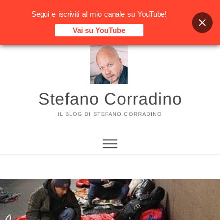
Segui e iscriviti al mio canale su YouTube!
Vai su YouTube
Vai
al
contenuto
Stefano Corradino
IL BLOG DI STEFANO CORRADINO