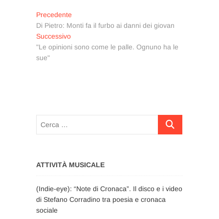
Navigazione
Articolo
Precedente
precedente:
Di Pietro: Monti fa il furbo ai danni dei giovan
articoli
Articolo
Successivo
successivo:
"Le opinioni sono come le palle. Ognuno ha le
sue"
Cerca
…
ATTIVITÀ MUSICALE
(Indie-eye): “Note di Cronaca”. Il disco e i video
di Stefano Corradino tra poesia e cronaca
sociale