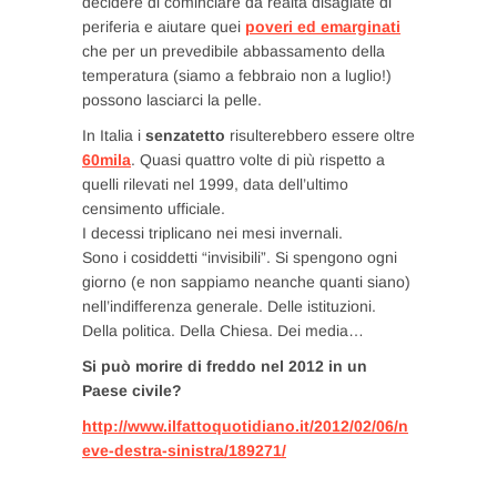
decidere di cominciare da realtà disagiate di
periferia e aiutare quei
poveri ed emarginati
che per un prevedibile abbassamento della
temperatura (siamo a febbraio non a luglio!)
possono lasciarci la pelle.
In Italia i
senzatetto
risulterebbero essere oltre
60mila
. Quasi quattro volte di più rispetto a
quelli rilevati nel 1999, data dell’ultimo
censimento ufficiale.
I decessi triplicano nei mesi invernali.
Sono i cosiddetti “invisibili”. Si spengono ogni
giorno (e non sappiamo neanche quanti siano)
nell’indifferenza generale. Delle istituzioni.
Della politica. Della Chiesa. Dei media…
Si può morire di freddo nel 2012 in un
Paese civile?
http://www.ilfattoquotidiano.it/2012/02/06/n
eve-destra-sinistra/189271/