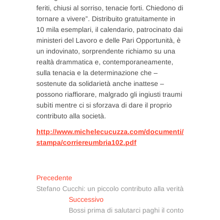
feriti, chiusi al sorriso, tenacie forti. Chiedono di
tornare a vivere”. Distribuito gratuitamente in
10 mila esemplari, il calendario, patrocinato dai
ministeri del Lavoro e delle Pari Opportunità, è
un indovinato, sorprendente richiamo su una
realtà drammatica e, contemporaneamente,
sulla tenacia e la determinazione che –
sostenute da solidarietà anche inattese –
possono riaffiorare, malgrado gli ingiusti traumi
subìti mentre ci si sforzava di dare il proprio
contributo alla società.
http://www.michelecucuzza.com/documenti/
stampa/corriereumbria102.pdf
Navigazione
Articolo
Precedente
precedente:
Stefano Cucchi: un piccolo contributo alla verità
articoli
Articolo
Successivo
successivo:
Bossi prima di salutarci paghi il conto