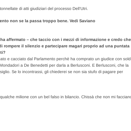
nnellate di atti giudiziari del processo Dell’Utri.
omento non se la passa troppo bene. Vedi Saviano
ha affermato – che taccio con i mezzi di informazione e credo che
i rompere il silenzio e partecipare magari proprio ad una puntata
ti?
annato e cacciato dal Parlamento perchè ha comprato un giudice con sold
a Mondadori a De Benedetti per darla a Berlusconi. E Berlusconi, che la
iglio. Se lo incontrassi, gli chiederei se non sia stufo di pagare per
 qualche milione con un bel falso in bilancio. Chissà che non mi faccian