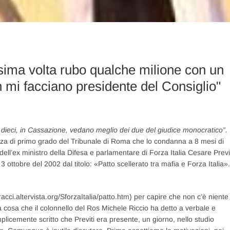
a volta rubo qualche milione con un
n mi facciano presidente del Consiglio"
 dieci, in Cassazione, vedano meglio dei due del giudice monocratico”.
a di primo grado del Tribunale di Roma che lo condanna a 8 mesi di
ell’ex ministro della Difesa e parlamentare di Forza Italia Cesare Previ
3 ottobre del 2002 dal titolo: «Patto scellerato tra mafia e Forza Italia».
stracci.altervista.org/SforzaItalia/patto.htm) per capire che non c’è niente
una cosa che il colonnello del Ros Michele Riccio ha detto a verbale e
licemente scritto che Previti era presente, un giorno, nello studio