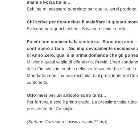
mafia e Forza Italia…
Beh, se mi avessero querelato per quello, avrei prodotto to
Chi scrive per denunciare il malaffare in questo m
Evitiamo paragoni blasfemi. Saviano rischia la pelle.
Previti non commenta la sentenza. “Sono due anni – 
continuerò a farlo”. Se, improvvisamente decidesse d
di Anno Zero, qual è la prima domanda che gli porres
Mi viene quasi voglia di difenderlo, Previti. L’han cond
della Fininvest in cambio della sentenza che ha sfilato l
Mondadori non l’ha mai restituita, fa il presidente del Cons
conto terzi.
Otto mesi per un articolo sono tanti…
Per fortuna è solo il primo grado. La prossima volta rubo
presidente del Consiglio…
(Stefano Corradino – www.articolo21.org)