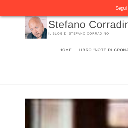
Segui 
Vai
Stefano Corradi
al
contenuto
IL BLOG DI STEFANO CORRADINO
HOME
LIBRO “NOTE DI CRON