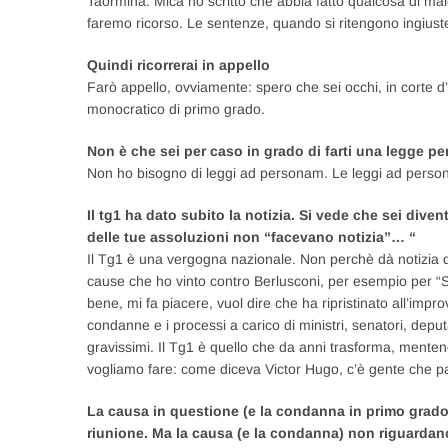
Taormina. Mica ho scritto che abbia fatto qualcosa di mal
faremo ricorso. Le sentenze, quando si ritengono ingiust
Quindi ricorrerai in appello
Farò appello, ovviamente: spero che sei occhi, in corte d
monocratico di primo grado.
Non è che sei per caso in grado di farti una legge per
Non ho bisogno di leggi ad personam. Le leggi ad perso
Il tg1 ha dato subito la notizia. Si vede che sei div
delle tue assoluzioni non “facevano notizia”… “
Il Tg1 è una vergogna nazionale. Non perchè dà notizia 
cause che ho vinto contro Berlusconi, per esempio per “Sa
bene, mi fa piacere, vuol dire che ha ripristinato all’impro
condanne e i processi a carico di ministri, senatori, deputa
gravissimi. Il Tg1 è quello che da anni trasforma, mentend
vogliamo fare: come diceva Victor Hugo, c’è gente che 
La causa in questione (e la condanna in primo grado)
riunione. Ma la causa (e la condanna) non riguardano