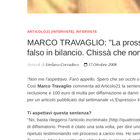
ARTICOLO21 (INTERVISTE)
,
INTERVISTE
MARCO TRAVAGLIO: "La prossim
falso in bilancio. Chissà che no
Articoli di
Stefano Corradino
17 Ottobre 2008
“Non me l’aspettavo. Farò appello. Spero che sei occhi o
Così
Marco Travaglio
commenta ad Articolo21 la sentenz
reclusione e 100 euro di multa per diffamazione ai danni d
per un articolo pubblicato dal settimanale «L’Espresso» il 
Ti aspettavi questa sentenza?
“No, basta rileggersi l’articolo incriminato (http://quattro
di diffamatorio. Previti è citato una sola volta, per dire 
ripetuto testimoniando nel processo a carico mio. Ho semp