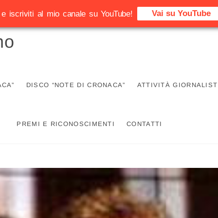
Vai su YouTube
e iscriviti al mio canale su YouTube!
no
ACA”
DISCO “NOTE DI CRONACA”
ATTIVITÀ GIORNALIST
PREMI E RICONOSCIMENTI
CONTATTI