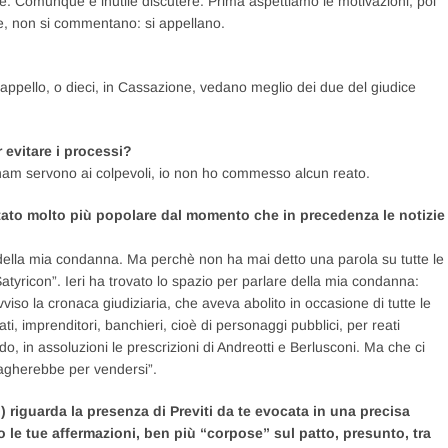
e. Comunque è inutile discutere. Prima aspettiamo le motivazioni, poi
e, non si commentano: si appellano.
’appello, o dieci, in Cassazione, vedano meglio dei due del giudice
 evitare i processi?
nam servono ai colpevoli, io non ho commesso alcun reato.
entato molto più popolare dal momento che in precedenza le notizie
della mia condanna. Ma perchè non ha mai detto una parola su tutte le
tyricon”. Ieri ha trovato lo spazio per parlare della mia condanna:
vviso la cronaca giudiziaria, che aveva abolito in occasione di tutte le
ti, imprenditori, banchieri, cioè di personaggi pubblici, per reati
o, in assoluzioni le prescrizioni di Andreotti e Berlusconi. Ma che ci
pagherebbe per vendersi”.
 riguarda la presenza di Previti da te evocata in una precisa
 le tue affermazioni, ben più “corpose” sul patto, presunto, tra