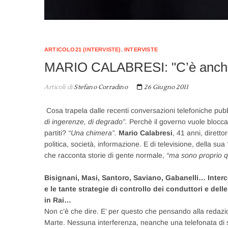
ARTICOLO21 (INTERVISTE)
,
INTERVISTE
MARIO CALABRESI: "C’è anche u
Articoli di
Stefano Corradino
26 Giugno 2011
Cosa trapela dalle recenti conversazioni telefoniche pubb
di ingerenze, di degrado”.
Perchè il governo vuole bloccar
partiti?
“Una chimera”.
Mario Calabresi
, 41 anni, dirett
politica, società, informazione. E di televisione, della sua
che racconta storie di gente normale,
“ma sono proprio qu
Bisignani, Masi, Santoro, Saviano, Gabanelli… Interc
e le tante strategie di controllo dei conduttori e del
in Rai…
Non c’è che dire. E’ per questo che pensando alla redaz
Marte. Nessuna interferenza, neanche una telefonata di sug