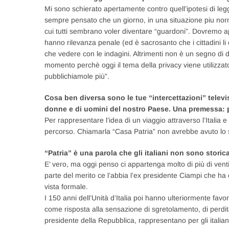
Mi sono schierato apertamente contro quell’ipotesi di legg
sempre pensato che un giorno, in una situazione piu nor
cui tutti sembrano voler diventare “guardoni”. Dovremo apri
hanno rilevanza penale (ed è sacrosanto che i cittadini l
che vedere con le indagini. Altrimenti non è un segno di
momento perchè oggi il tema della privacy viene utilizzat
pubblichiamole più”.
Cosa ben diversa sono le tue “intercettazioni” televi
donne e di uomini del nostro Paese. Una premessa: pe
Per rappresentare l’idea di un viaggio attraverso l’Italia e 
percorso. Chiamarla “Casa Patria” non avrebbe avuto lo 
“Patria” è una parola che gli italiani non sono stori
E’ vero, ma oggi penso ci appartenga molto di più di venti
parte del merito ce l’abbia l’ex presidente Ciampi che ha 
vista formale.
I 150 anni dell’Unità d’Italia poi hanno ulteriormente fav
come risposta alla sensazione di sgretolamento, di perdita d
presidente della Repubblica, rappresentano per gli italiani