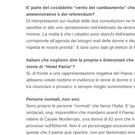
E’ parte del cosiddetto “vento del cambiamento” che 
amministrative e dei referendum?
Di interpretazioni sui risultati delle due consultazioni ne
sarebbe in atto uno spostamento nell’elettorato da destra 
minime. La realtà è che i cittadini sono stanchi dell’inatt
corrisponde all’agenda dei bisogni reali delle donne e degl
rispetta le nostre priorità”. E tanti sono stati gli elettori
Italiani che vogliono dire la propria e dimostrare ch
storie di “Hotel Patria”?
Sì, di fronte a una rappresentazione negativa del Paese s
abbiamo voluto mettere in evidenza le storie di donne e di
tra rinunciare e provarci, è sempre meglio scommettere su
Persone normali, non eroi.
Sono proprio le persone “normali” che fanno l’Italia. E’ que
sindacati, ong, imprenditori che mandano avanti il Paese. 
vittime di Casale Monferrato, una donna di 82 anni che ha 
processo sull’Ethernit. Non è un personaggio eccezional
queste che il paese può ripartire, non per fantomatici ero