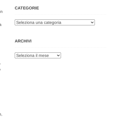
CATEGORIE
in
Categorie
a
ARCHIVI
Archivi
…
o
o,