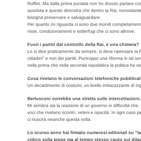
Ruffini. Ma dalla prima puntata non ho dovuto parlare con
assoluta e questo dimostra che dentro la Rai, nonostante 
bisogna preservare e salvaguardare.
Per quanto mi riguarda ci sono due mondi completamente di
risse, condizionamenti e sotterfugi che ci sono altrove.
Fuori i partiti dal controllo della Rai, è una chimera?
Lo si dice praticamente da sempre: si deve ripensare la Rai
cittadini” e non dei partiti. Purtroppo una riforma in tal s
nella prima che nella seconda repubblica la politica ha se
Cosa rivelano le conversazioni telefoniche pubblica
Un decadimento di costumi, un livello imbarazzante di in
Berlusconi vorrebbe una stretta sulle intercettazioni.
Mi sembra sia la reazione di un governo in difficoltà che,
voci che rivelano scontri, veleni e opacità. In ogni caso 
ci riuscirà neanche questa volta.
Lo scorso anno hai firmato numerosi editoriali su “l
critico sulla legge ma al tempo stesso cauto sul dila