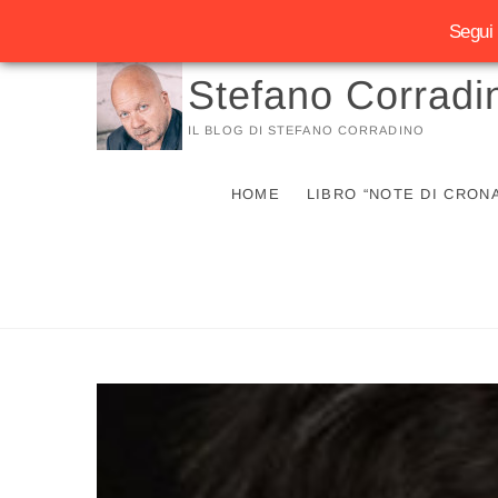
Segui 
Vai
Stefano Corradi
al
contenuto
IL BLOG DI STEFANO CORRADINO
HOME
LIBRO “NOTE DI CRON