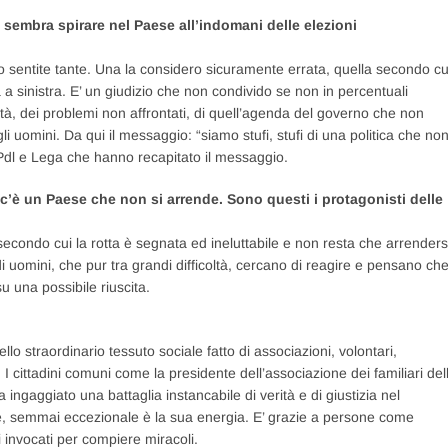
sembra spirare nel Paese all’indomani delle elezioni
 ho sentite tante. Una la considero sicuramente errata, quella secondo cu
a sinistra. E’ un giudizio che non condivido se non in percentuali
ività, dei problemi non affrontati, di quell’agenda del governo che non
i uomini. Da qui il messaggio: “siamo stufi, stufi di una politica che no
 di Pdl e Lega che hanno recapitato il messaggio.
e c’è un Paese che non si arrende. Sono questi i protagonisti delle
econdo cui la rotta è segnata ed ineluttabile e non resta che arrenders
 uomini, che pur tra grandi difficoltà, cercano di reagire e pensano che
 una possibile riuscita.
llo straordinario tessuto sociale fatto di associazioni, volontari,
I cittadini comuni come la presidente dell’associazione dei familiari del
ingaggiato una battaglia instancabile di verità e di giustizia nel
e, semmai eccezionale è la sua energia. E’ grazie a persone come
i invocati per compiere miracoli.