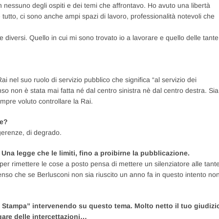
 nessuno degli ospiti e dei temi che affrontavo. Ho avuto una libertà
tutto, ci sono anche ampi spazi di lavoro, professionalità notevoli che
versi. Quello in cui mi sono trovato io a lavorare e quello delle tante
 nel suo ruolo di servizio pubblico che significa “al servizio dei
enso non è stata mai fatta né dal centro sinistra nè dal centro destra. Sia
mpre voluto controllare la Rai.
te?
gerenze, di degrado.
 Una legge che le limiti, fino a proibirne la pubblicazione.
 per rimettere le cose a posto pensa di mettere un silenziatore alle tant
penso che se Berlusconi non sia riuscito un anno fa in questo intento no
a Stampa” intervenendo su questo tema. Molto netto il tuo giudizi
gare delle intercettazioni…