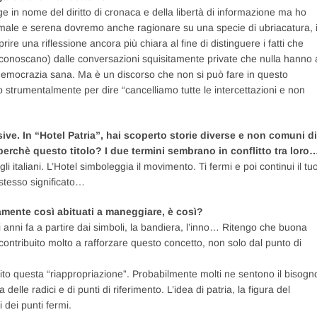
e in nome del diritto di cronaca e della libertà di informazione ma ho
male e serena dovremo anche ragionare su una specie di ubriacatura, 
re una riflessione ancora più chiara al fine di distinguere i fatti che
i conoscano) dalle conversazioni squisitamente private che nulla hanno 
 democrazia sana. Ma è un discorso che non si può fare in questo
o strumentalmente per dire “cancelliamo tutte le intercettazioni e non
sive. In “Hotel Patria”, hai scoperto storie diverse e non comuni di
rchè questo titolo? I due termini sembrano in conflitto tra loro
gli italiani. L’Hotel simboleggia il movimento. Ti fermi e poi continui il tu
stesso significato…
camente così abituati a maneggiare, è così?
 anni fa a partire dai simboli, la bandiera, l’inno… Ritengo che buona
contribuito molto a rafforzare questo concetto, non solo dal punto di
orito questa “riappropriazione”. Probabilmente molti ne sentono il bisogn
elle radici e di punti di riferimento. L’idea di patria, la figura del
 dei punti fermi.