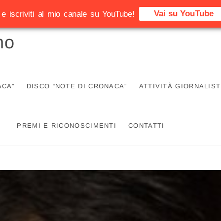
Vai su YouTube
e iscriviti al mio canale su YouTube!
no
ACA”
DISCO “NOTE DI CRONACA”
ATTIVITÀ GIORNALIST
PREMI E RICONOSCIMENTI
CONTATTI