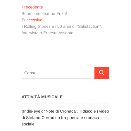
Navigazione
Articolo
Precedente
precedente:
Buon compleanno Enzo!
articoli
Articolo
Successivo
successivo:
I Rolling Stones e i 50 anni di “Satisfaction”.
Intervista a Ernesto Assante
Cerca
…
ATTIVITÀ MUSICALE
(Indie-eye): “Note di Cronaca”. Il disco e i video
di Stefano Corradino tra poesia e cronaca
sociale