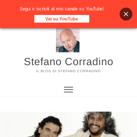
Segui e iscriviti al mio canale su YouTube!
Vai su YouTube
Vai
al
contenuto
Stefano Corradino
IL BLOG DI STEFANO CORRADINO