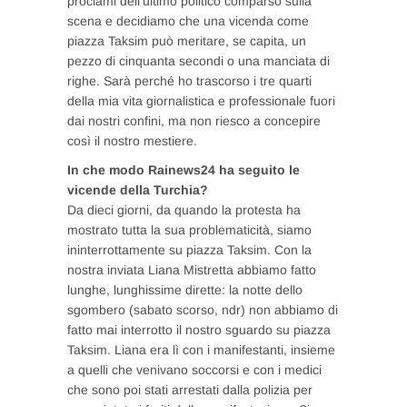
proclami dell’ultimo politico comparso sulla
scena e decidiamo che una vicenda come
piazza Taksim può meritare, se capita, un
pezzo di cinquanta secondi o una manciata di
righe. Sarà perché ho trascorso i tre quarti
della mia vita giornalistica e professionale fuori
dai nostri confini, ma non riesco a concepire
così il nostro mestiere.
In che modo Rainews24 ha seguito le
vicende della Turchia?
Da dieci giorni, da quando la protesta ha
mostrato tutta la sua problematicità, siamo
ininterrottamente su piazza Taksim. Con la
nostra inviata Liana Mistretta abbiamo fatto
lunghe, lunghissime dirette: la notte dello
sgombero (sabato scorso, ndr) non abbiamo di
fatto mai interrotto il nostro sguardo su piazza
Taksim. Liana era lì con i manifestanti, insieme
a quelli che venivano soccorsi e con i medici
che sono poi stati arrestati dalla polizia per