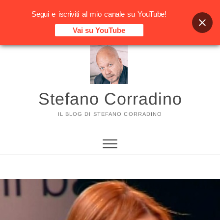
Segui e iscriviti al mio canale su YouTube!
Vai su YouTube
Vai
al
contenuto
Stefano Corradino
IL BLOG DI STEFANO CORRADINO