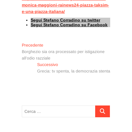
monica-maggioni-rainews24-piazza-taksim-
e-una-piazza-italiana/
Segui Stefano Corradino su twitter
Segui Stefano Corradino su Facebook
Navigazione
Articolo
Precedente
precedente:
Borghezio sia ora processato per istigazione
articoli
all’odio razziale
Articolo
Successivo
successivo:
Grecia: tv spenta, la democrazia stenta
Cerca
…