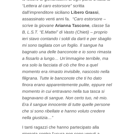
“Lettera al caro estorsore”
scritta
dall’imprenditore siciliano
Libero Grassi
,
assassinato venti anni fa.
“Caro estorsore –
scrive la giovane
Arianna Tascone
,
classe 5a
B, L.S.T. “E.Mattei” di Vasto (Chieti)
– proprio
ieri stavo contando i soldi da darti e per sbaglio
mi sono tagliata con un foglio. Il sangue ha
bagnato una delle banconote e io sono rimasta
a fissarlo a lungo… Un’immagine terribile, ma
era solo la facciata di ciò che fino a quel
momento era rimasto invisibile, nascosto nella
filigrana. Tutte le banconote che ti ho dato
finora erano apparentemente pulite, eppure nel
momento in cui entravano nella tua tasca si
bagnavano di sangue. Non certo tuo, nè mio.
Era il sangue innocente di tutte quelle persone
che si sono ribellate e hanno voluto credere
nella giustizia…”
I tanti ragazzi che hanno partecipato alla
giornata contro l’usura non sono venuti a