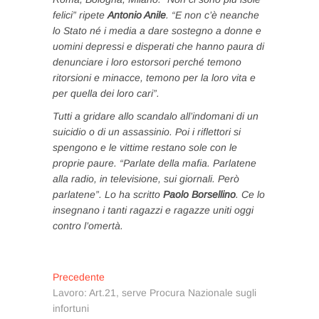
felici”
ripete
Antonio Anile
.
“E non c’è neanche
lo Stato né i media a dare sostegno a donne e
uomini depressi e disperati che hanno paura di
denunciare i loro estorsori perché temono
ritorsioni e minacce, temono per la loro vita e
per quella dei loro cari”.
Tutti a gridare allo scandalo all’indomani di un
suicidio o di un assassinio. Poi i riflettori si
spengono e le vittime restano sole con le
proprie paure.
“Parlate della mafia. Parlatene
alla radio, in televisione, sui giornali. Però
parlatene”.
Lo ha scritto
Paolo Borsellino
. Ce lo
insegnano i tanti ragazzi e ragazze uniti oggi
contro l’omertà.
Navigazione
Articolo
Precedente
precedente:
Lavoro: Art.21, serve Procura Nazionale sugli
articoli
infortuni