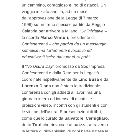
un cammino, coraggioso e irto di ostacoli. Un
viaggio iniziato anni fa, ad un mese
dall’approvazione della Legge (il 7 marzo
1996) su un treno speciale partito da Reggio
Calabria per arrivare a Milano. “
Un’iniziativa
–
lo ricorda
Marco Venturi
, presidente di
Confesercenti –
che partiva da un messaggio
semplice ma fortemente evocativo ed
educativo: “Uscire dal tunnel, si può”.
Il
“No Usura Day”
promosso da Sos Impresa
Confesercenti e dalla Rete per la Legalità
coordinate rispettivamente da
Lino Busà
e da
Lorenzo Diana
non è stata la tradizionale
conferenza con gli addetti ai lavori ma una
giornata intera ed intensa di dibattiti e
proiezioni video, incontri con gli studenti e con
le vittime dell’usura. E presentazioni di libri,
come quello curato da
Salvatore Cernigliaro
,
detto
Totò
che rievoca e attualizza, attraverso
le lettere di giovanissimi di ogni parte d’Italia la