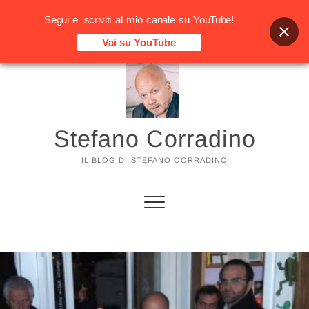
Segui e iscriviti al mio canale su YouTube!
Vai su YouTube
Vai
al
contenuto
Stefano Corradino
IL BLOG DI STEFANO CORRADINO