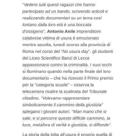
“
Vedere tutti questi ragazzi che hanno
partecipato ad un bando, scrivendo articoli e
realizzando documentari su un tema così
lontano dalla loro età è una boccata
d’ossigeno”.
Antonio Anile
imprenditore
calabrese vittima di usura è emozionato
mentre ascolta, lunedì scorso alla provincia di
Roma nel corso del
“No usura day”
, gli studenti
del Liceo Scientifico Banzi di Lecce
appassionarsi contro la criminalità. I suoi occhi
si illuminano quando nella parte finale del loro
documentario – che ha ricevuto il Primo premio
per la “categoria scuole” – osserva la
telecamera risalire la scalinata del Tribunale
cittadino.
“Volevamo rappresentare
simbolicamente il cammino della giustizia”
spiegano i giovani autori.
“Man mano che si
sale, e si percorre questo difficile cammino, la
luce, metafora di verità e giustizia, si diffonde”.
La storia della lotta all’usura è proprio quella di