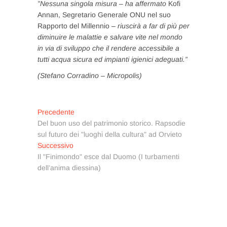
”
Nessuna singola misura – ha affermato
Kofi
Annan, Segretario Generale ONU nel suo
Rapporto del Millennio
–
riuscirà a far di più per
diminuire le malattie e salvare vite nel mondo
in via di sviluppo che il rendere accessibile a
tutti acqua sicura ed impianti igienici adeguati.”
(Stefano Corradino – Micropolis)
Navigazione
Articolo
Precedente
precedente:
Del buon uso del patrimonio storico. Rapsodie
articoli
sul futuro dei "luoghi della cultura" ad Orvieto
Articolo
Successivo
successivo:
Il "Finimondo" esce dal Duomo (I turbamenti
dell’anima diessina)