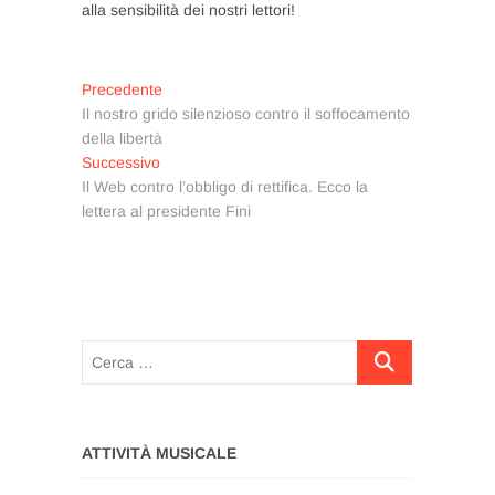
alla sensibilità dei nostri lettori!
Navigazione
Articolo
Precedente
precedente:
Il nostro grido silenzioso contro il soffocamento
articoli
della libertà
Articolo
Successivo
successivo:
Il Web contro l’obbligo di rettifica. Ecco la
lettera al presidente Fini
Cerca
…
ATTIVITÀ MUSICALE