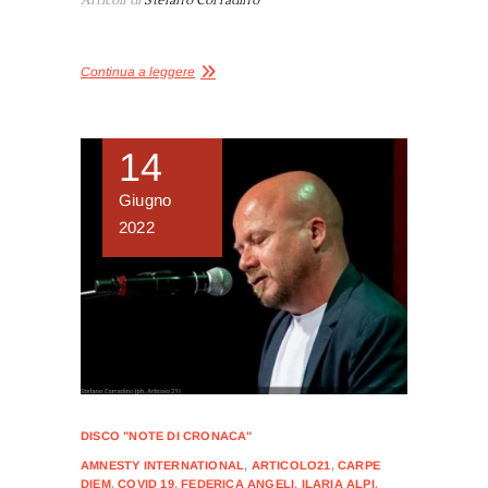
Articoli di
Stefano Corradino
Continua a leggere
14
Giugno
2022
DISCO "NOTE DI CRONACA"
AMNESTY INTERNATIONAL
,
ARTICOLO21
,
CARPE
DIEM
,
COVID 19
,
FEDERICA ANGELI
,
ILARIA ALPI
,