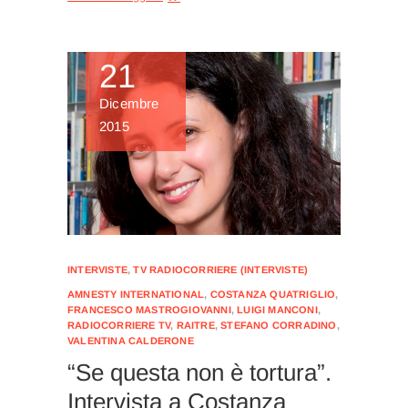
21
Dicembre
2015
INTERVISTE
,
TV RADIOCORRIERE (INTERVISTE)
AMNESTY INTERNATIONAL
,
COSTANZA QUATRIGLIO
,
FRANCESCO MASTROGIOVANNI
,
LUIGI MANCONI
,
RADIOCORRIERE TV
,
RAITRE
,
STEFANO CORRADINO
,
VALENTINA CALDERONE
“Se questa non è tortura”.
Intervista a Costanza