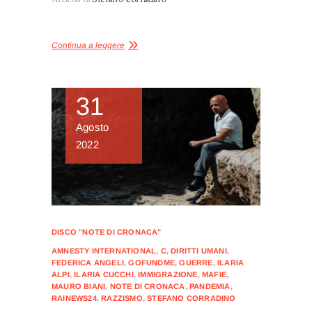
Continua a leggere
31
Agosto
2022
DISCO "NOTE DI CRONACA"
AMNESTY INTERNATIONAL
,
C
,
DIRITTI UMANI
,
FEDERICA ANGELI
,
GOFUNDME
,
GUERRE
,
ILARIA
ALPI
,
ILARIA CUCCHI
,
IMMIGRAZIONE
,
MAFIE
,
MAURO BIANI
,
NOTE DI CRONACA
,
PANDEMIA
,
RAINEWS24
,
RAZZISMO
,
STEFANO CORRADINO