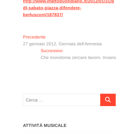
http://www.ilfattoquotidiano.it/2012/01/31/p
dl-sabato-piazza-difendere-
berlusconi/187837/
Navigazione
Articolo
Precedente
precedente:
27 gennaio 2012, Giornata dell’Amnesia
articoli
Articolo
Successivo
successivo:
Che monotonia cercare lavoro. Invano
Cerca
…
ATTIVITÀ MUSICALE