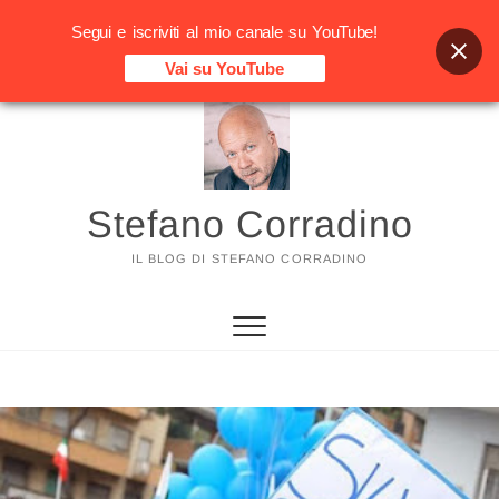
Segui e iscriviti al mio canale su YouTube!
Vai su YouTube
Vai
al
contenuto
Stefano Corradino
IL BLOG DI STEFANO CORRADINO