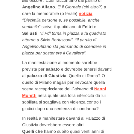
Berlusconi”.
Così raccontano dal partito di
Angelino Alfano
. E’
il Giornale
(chi altro?) a
dare la memorabile (o ferale)
notizia
.
“Diecimila persone e, se possibile, anche
ventimila”
scrive il quotidiano di
Feltri
e
Sallusti
.
“Il Pdl torna in piazza e fa quadrato
attorno a Silvio Berlusconi”. “Il partito di
Angelino Alfano sta pensando di scendere in
piazza per sostenere il Cavaliere”.
La manifestazione al momento sarebbe
prevista per
sabato
e dovrebbe tenersi davanti
al
palazzo di Giustizia
. Quello di Roma? O
quello di Milano magari per rievocare quella
scena raccapricciante del
Caimano
di
Nanni
Moretti
nella quale una folla inferocita da lui
sobillata si scagliava con violenza contro i
giudici dopo una sentenza di condanna?
In realtà a manifestare davanti al Palazzo di
Giustizia dovrebbero essere altri.
Quelli che
hanno subìto quasi venti anni di