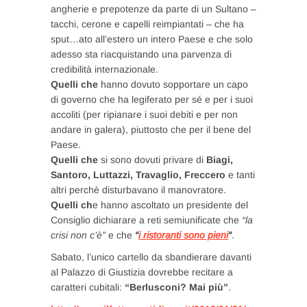
angherie e prepotenze da parte di un Sultano –
tacchi, cerone e capelli reimpiantati – che ha
sput…ato all’estero un intero Paese e che solo
adesso sta riacquistando una parvenza di
credibilità internazionale.
Quelli che
hanno dovuto sopportare un capo
di governo che ha legiferato per sé e per i suoi
accoliti (per ripianare i suoi debiti e per non
andare in galera), piuttosto che per il bene del
Paese.
Quelli che
si sono dovuti privare di
Biagi,
Santoro, Luttazzi, Travaglio, Freccero
e tanti
altri perchè disturbavano il manovratore.
Quelli ch
e hanno ascoltato un presidente del
Consiglio dichiarare a reti semiunificate che
“la
crisi non c’è”
e che
“
i ristoranti sono pieni
“
.
Sabato, l’unico cartello da sbandierare davanti
al Palazzo di Giustizia dovrebbe recitare a
caratteri cubitali:
“Berlusconi? Mai più”
.