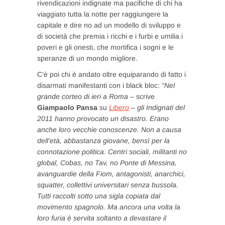
rivendicazioni indignate ma pacifiche di chi ha
viaggiato tutta la notte per raggiungere la
capitale e dire no ad un modello di sviluppo e
di società che premia i ricchi e i furbi e umilia i
poveri e gli onesti, che mortifica i sogni e le
speranze di un mondo migliore.
C’è poi chi è andato oltre equiparando di fatto i
disarmati manifestanti con i black bloc:
“Nel
grande corteo di ieri a Roma –
scrive
Giampaolo Pansa
su
Libero
–
gli Indignati del
2011 hanno provocato un disastro. Erano
anche loro vecchie conoscenze. Non a causa
dell’età, abbastanza giovane, bensì per la
connotazione politica. Centri sociali, militanti no
global, Cobas, no Tav, no Ponte di Messina,
avanguardie della Fiom, antagonisti, anarchici,
squatter, collettivi universitari senza bussola.
Tutti raccolti sotto una sigla copiata dal
movimento spagnolo. Ma ancora una volta la
loro furia è servita soltanto a devastare il