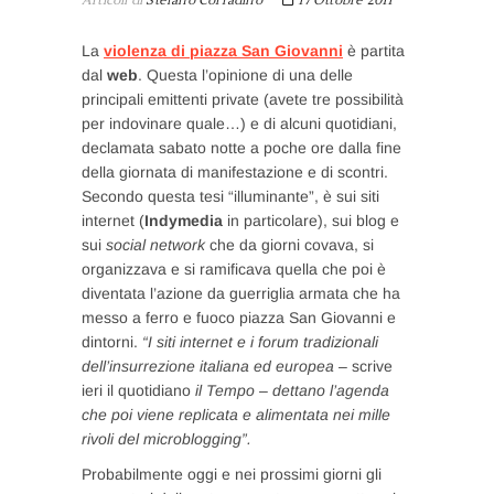
Articoli di
Stefano Corradino
17 Ottobre 2011
La
violenza di
piazza San Giovanni
è partita
dal
web
. Questa l’opinione di una delle
principali emittenti private (avete tre possibilità
per indovinare quale…) e di alcuni quotidiani,
declamata sabato notte a poche ore dalla fine
della giornata di manifestazione e di scontri.
Secondo questa tesi “illuminante”, è sui siti
internet (
Indymedia
in particolare), sui blog e
sui
social network
che da giorni covava, si
organizzava e si ramificava quella che poi è
diventata l’azione da guerriglia armata che ha
messo a ferro e fuoco piazza San Giovanni e
dintorni.
“I siti internet e i forum tradizionali
dell’insurrezione italiana ed europea –
scrive
ieri il quotidiano
il Tempo
–
dettano l’agenda
che poi viene replicata e alimentata nei mille
rivoli del microblogging”.
Probabilmente oggi e nei prossimi giorni gli