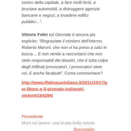
centro della capitale, a fare molti feriti, a
bruciare automobili, a distruggere agenzie
bancarie e negozi, a invadere edifici
pubblici…”.
Vittorio Feltri
sul
Giornale
è ancora più
esplicito:
“Ringraziate il ministro dell’Interno,
Roberto Maroni, che non vi ha preso a calci in
bocca… E non venite a raccontarci che non
siete responsabili dei disastri, che è tutta colpa
degli infiltrati provocatori. I provocatori siete
voi. E anche farabutti”.
Come commentare?
http://www.ilfattoquotidiano.it/2011/10/17/p
er-libero-e-il-giornale-indignati-
violenti/164294/
Navigazione
Articolo
Precedente
precedente:
Morti sul lavoro: una brutta bella notizia
articoli
Articolo
Successivo