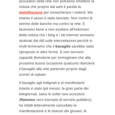
accusatori della rete non potranno omettere la
notizia che proprio dal web è partita la
mobilitazione
per smascherare i violenti. Ma
intanto il sasso è stato lanciato. Non contro le
vetrine delle banche ma contro la rete. E
facevamo bene a non esultare all’indomani
della notizia che i blog e i siti internet venivano
stralciati dal ddl sulle intercettazioni perchè in
molti temevamo che il
bavaglio
sarebbe stato
riproposto in altre forme. E non servono
capacità divinatorie per immaginare che alla
prossima buona occasione qualcuno rilancierà
il bavaglio alla rete partendo proprio dagli
scontri di sabato.
Il bavaglio agli indignati e ai manifestanti
intanto è stato già messo: la gran parte dei
telegiornali, salvo le solite rare eccezioni
(
Rainews
vero esempio di servizio pubblico),
ha infatti letteralmente cancellato la
manifestazione e le istanze dei giovani, le