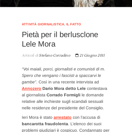
ATTIVITÀ GIORNALISTICA
,
IL FATTO
Pietà per il berlusclone
Lele Mora
Articoli di
Stefano Corradino
21 Giugno 2011
“Voi maiali, porci, giornalisti e comunisti di m.
Spero che vengano i fascisti a spaccarvi le
gambe”
. Così in una recente intervista ad
Annozero
Dario Mora detto Lele
contestava
al giornalista
Corrado Formigli
le domande
relative alle inchieste sugli scandali sessuali
nelle residenze del presidente del Consiglio.
Ieri Mora è stato
arrestato
con l’accusa di
bancarotta fraudolenta
. L’elenco dei suoi
problemi giudiziari è cospicuo. Condannato per