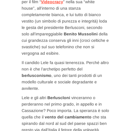
per il film “
Videocracy
” nella sua “white
house”, all’interno di una stanza
completamente bianca, e lui tutto di bianco
vestito (un simbolo di purezza e integrità) loda
le gesta del presidente Berlusconi, secondo
solo all’impareggiabile
Benito Mussolini
della
cui grandezza conserva gli inni (croci celtiche e
svastiche) sul suo telefonino che non si
vergogna ad esibire.
Il candido Lele fa quasi tenerezza. Perché altro
non è che l’archetipo perfetto del
berlusconismo
, uno dei tanti prodotti di un
modello culturale e sociale degradante e
avvilente.
Lele e gli altri
Berluscloni
vinceranno o
perderanno nel primo grado, in appello e in
Cassazione? Poco importa. La speranza è solo
quella che il
vento del cambiamento
che sta
spirando dal nord al sud del paese spazzi ben
presto via dall’Italia il fetore della volgarità,