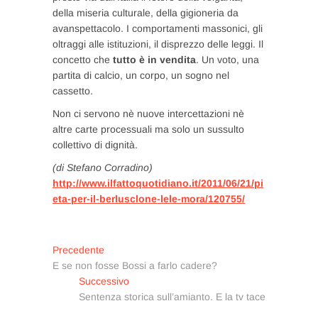
della miseria culturale, della gigioneria da
avanspettacolo. I comportamenti massonici, gli
oltraggi alle istituzioni, il disprezzo delle leggi. Il
concetto che
tutto è in vendita
. Un voto, una
partita di calcio, un corpo, un sogno nel
cassetto.
Non ci servono nè nuove intercettazioni nè
altre carte processuali ma solo un sussulto
collettivo di dignità.
(di Stefano Corradino)
http://www.ilfattoquotidiano.it/2011/06/21/pi
eta-per-il-berlusclone-lele-mora/120755/
Navigazione
Articolo
Precedente
precedente:
E se non fosse Bossi a farlo cadere?
articoli
Articolo
Successivo
successivo:
Sentenza storica sull’amianto. E la tv tace