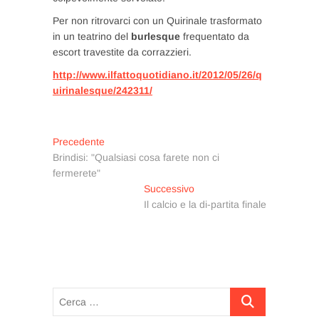
Per non ritrovarci con un Quirinale trasformato
in un teatrino del
burlesque
frequentato da
escort travestite da corrazzieri.
http://www.ilfattoquotidiano.it/2012/05/26/q
uirinalesque/242311/
Navigazione
Articolo
Precedente
precedente:
Brindisi: "Qualsiasi cosa farete non ci
articoli
fermerete"
Articolo
Successivo
successivo:
Il calcio e la di-partita finale
Cerca
…