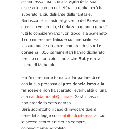
scommesso neanche alla vigilia della sua
discesa in campo nel 1994. La realtà però ha
superato la più delirante delle fantasie.
Berlusconi è rimasto al governo del Paese per
quasi un ventennio, si è rialzato quando (quasi)
tutti lo consideravano fuori gioco. Ha scatenato
il suo impero mediatico e commerciale. Ha
tessuto nuove alleanze, comprandosi
voti e
consensi
: 316 parlamentari hanno dichiarato
perfino con un voto in aula che
Ruby
era la
nipote di Mubarak…
Ieri l’ex premier è tornato a far parlare di sé
con la sua proposta di
presidenzialismo alla
francese
e non ha scartato l’eventualità di una
sua
candidatura al Quirinale
. Sarà il caso di
non prenderlo sotto gamba.
Sarà soprattutto il caso di invocare quella
benedetta legge sul
conflitto di interessi
su cui
lo stesso centro sinistra ha sempre,
colpevolmente sorvolato.