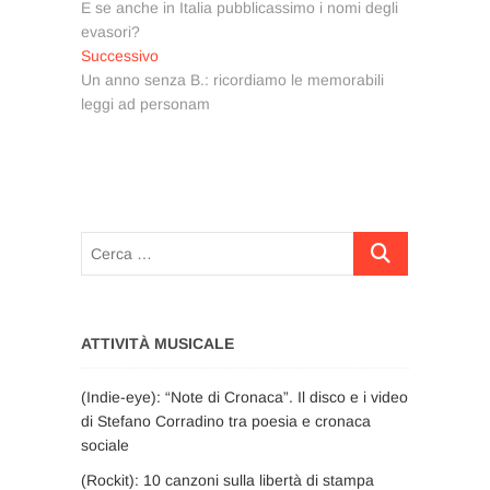
precedente:
E se anche in Italia pubblicassimo i nomi degli
articoli
evasori?
Articolo
Successivo
successivo:
Un anno senza B.: ricordiamo le memorabili
leggi ad personam
Cerca
…
ATTIVITÀ MUSICALE
(Indie-eye): “Note di Cronaca”. Il disco e i video
di Stefano Corradino tra poesia e cronaca
sociale
(Rockit): 10 canzoni sulla libertà di stampa