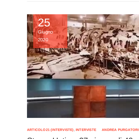
25
Giugno
2020
ARTICOLO21 (INTERVISTE)
,
INTERVISTE
ANDREA PURGATORI