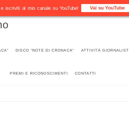
Vai su YouTube
e iscriviti al mio canale su YouTube!
no
ACA”
DISCO “NOTE DI CRONACA”
ATTIVITÀ GIORNALIST
PREMI E RICONOSCIMENTI
CONTATTI