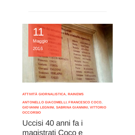
11
Maggio
2016
ATTIVITÀ GIORNALISTICA
,
RAINEWS
ANTONELLO GIACOMELLI
,
FRANCESCO COCO
,
GIOVANNI LEGNINI
,
SABRINA GIANNINI
,
VITTORIO
OCCORSIO
Uccisi 40 anni fa i
magistrati Coco e