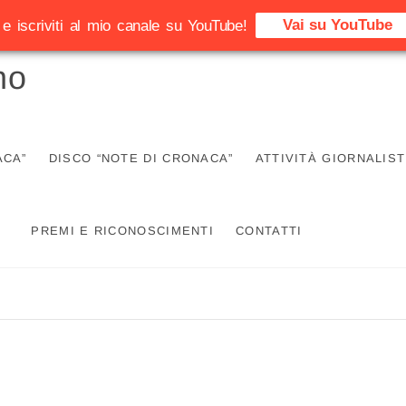
Vai su YouTube
e iscriviti al mio canale su YouTube!
no
ACA”
DISCO “NOTE DI CRONACA”
ATTIVITÀ GIORNALIST
PREMI E RICONOSCIMENTI
CONTATTI