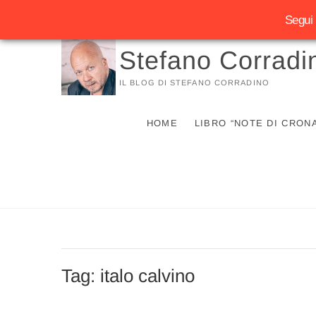
Segui 
Vai
Stefano Corradi
al
contenuto
IL BLOG DI STEFANO CORRADINO
HOME
LIBRO “NOTE DI CRON
Tag:
italo calvino