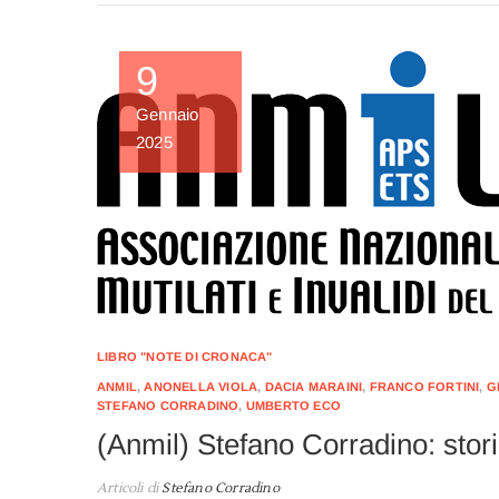
9
Gennaio
2025
LIBRO "NOTE DI CRONACA"
ANMIL
,
ANONELLA VIOLA
,
DACIA MARAINI
,
FRANCO FORTINI
,
G
STEFANO CORRADINO
,
UMBERTO ECO
(Anmil) Stefano Corradino: stori
Articoli di
Stefano Corradino