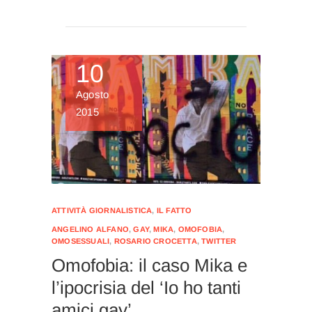
10
Agosto
2015
ATTIVITÀ GIORNALISTICA
,
IL FATTO
ANGELINO ALFANO
,
GAY
,
MIKA
,
OMOFOBIA
,
OMOSESSUALI
,
ROSARIO CROCETTA
,
TWITTER
Omofobia: il caso Mika e
l’ipocrisia del ‘Io ho tanti
amici gay’