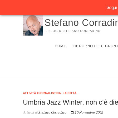
Segui 
Vai
Stefano Corradi
al
contenuto
IL BLOG DI STEFANO CORRADINO
HOME
LIBRO “NOTE DI CRON
ATTIVITÀ GIORNALISTICA
,
LA CITTÀ
Umbria Jazz Winter, non c’è d
Articoli di
Stefano Corradino
20 Novembre 2002