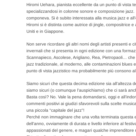
Hiromi Uehara, pianista eccellente da un punto di vista t
specializzandosi in colonne sonore e composizione jazz. Ha
componeva. Si è subito interessata alla musica jazz e all
Hiromi si è distinta come autrice di jingle, compositrice e 
Uniti e in Giappone.
Non serve ricordare gli altri nomi degli artisti presenti e c
invernali che si presenta in ogni edizione con una formazio
Scannapieco, Ascolese, Arigliano, Rea, Pietropaoli… che 
jazz tradizionale, al moderno, alle contaminazioni blues e
punto di vista jazzistico ma probabilmente più consono al
Siamo sicuri che questa decima edizione sia all’altezza de
siamo sicuri (o comunque l’auspichiamo) che ci sarà anc
Basta così? No. Vale la pena domandarsi, oggi e all’indom
commenti positivi ai giudizi sfavorevoli sulla scelte musical
una piccola “capitale del jazz”!
Perché non immaginare che una volta terminata questa edi
dell’anno, ovviamente di durata e livello inferiore al festi
appassionati del genere, e magari qualche imprenditore n