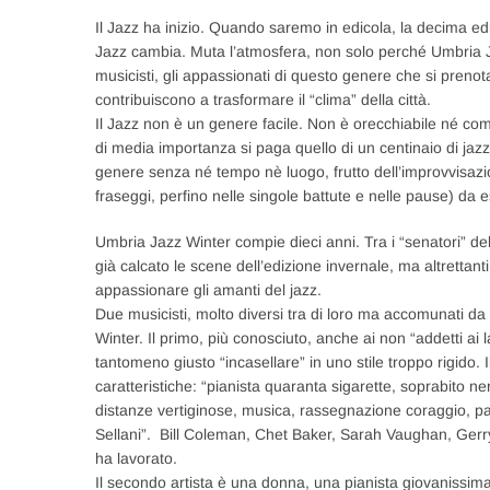
Il Jazz ha inizio. Quando saremo in edicola, la decima ed
Jazz cambia. Muta l’atmosfera, non solo perché Umbria Jaz
musicisti, gli appassionati di questo genere che si preno
contribuiscono a trasformare il “clima” della città.
Il Jazz non è un genere facile. Non è orecchiabile né co
di media importanza si paga quello di un centinaio di jazz
genere senza né tempo nè luogo, frutto dell’improvvisazi
fraseggi, perfino nelle singole battute e nelle pause) d
Umbria Jazz Winter compie dieci anni. Tra i “senatori” del 
già calcato le scene dell’edizione invernale, ma altretta
appassionare gli amanti del jazz.
Due musicisti, molto diversi tra di loro ma accomunati da u
Winter. Il primo, più conosciuto, anche ai non “addetti ai l
tantomeno giusto “incasellare” in uno stile troppo rigido.
caratteristiche: “pianista quaranta sigarette, soprabito ne
distanze vertiginose, musica, rassegnazione coraggio, paz
Sellani”. Bill Coleman, Chet Baker, Sarah Vaughan, Gerry 
ha lavorato.
Il secondo artista è una donna, una pianista giovanissim