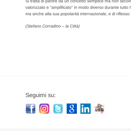
Si tratta di partire da un concetto semplice ma non se
valorizzato e “amplificato” in modo diverso durante tutto l’
ma anche alla sua popolarità internazionale, e di rifless
(Stefano Corradino – la Città)
Navigazione
articoli
Seguimi su: