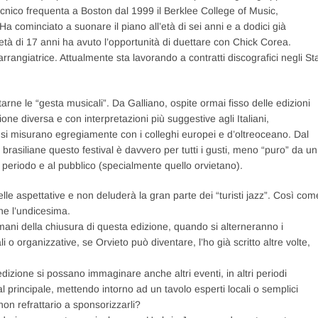
ecnico frequenta a Boston dal 1999 il Berklee College of Music,
 cominciato a suonare il piano all’età di sei anni e a dodici già
’età di 17 anni ha avuto l’opportunità di duettare con Chick Corea.
arrangiatrice. Attualmente sta lavorando a contratti discografici negli Sta
itarne le “gesta musicali”. Da Galliano, ospite ormai fisso delle edizioni
ne diversa e con interpretazioni più suggestive agli Italiani,
si misurano egregiamente con i colleghi europei e d’oltreoceano. Dal
 brasiliane questo festival è davvero per tutti i gusti, meno “puro” da un
 periodo e al pubblico (specialmente quello orvietano).
lle aspettative e non deluderà la gran parte dei “turisti jazz”. Così com
he l’undicesima.
ani della chiusura di questa edizione, quando si alterneranno i
i o organizzative, se Orvieto può diventare, l’ho già scritto altre volte,
zione si possano immaginare anche altri eventi, in altri periodi
val principale, mettendo intorno ad un tavolo esperti locali o semplici
on refrattario a sponsorizzarli?