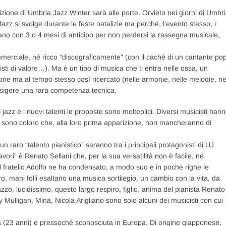
izione di Umbria Jazz Winter sarà alle porte. Orvieto nei giorni di Umbr
z si svolge durante le feste natalizie ma perché, l’evento stesso, i
tano con 3 o 4 mesi di anticipo per non perdersi la rassegna musicale,
mmerciale, né ricco “discograficamente” (con il cachè di un cantante po
isti di valore…). Ma è un tipo di musica che ti entra nelle ossa, un
one ma al tempo stesso così ricercato (nelle armonie, nelle melodie, ne
a esigere una rara competenza tecnica.
jazz e i nuovi talenti le proposte sono molteplici. Diversi musicisti han
nti sono coloro che, alla loro prima apparizione, non mancheranno di
n raro “talento pianistico” saranno tra i principali protagonisti di UJ
avori” è Renato Sellani che, per la sua versatilità non è facile, né
 Il fratello Adolfo ne ha condensato, a modo suo e in poche righe le
ro, mani folli esaltano una musica sortilegio, un cambio con la vita, da
zo, lucidissimo, questo largo respiro, figlio, anima del pianista Renato
Mulligan, Mina, Nicola Arigliano sono solo alcuni dei musicisti con cui
a (23 anni) e pressoché sconosciuta in Europa. Di origine giapponese,