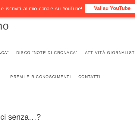
Vai su YouTube
e iscriviti al mio canale su YouTube!
no
ACA”
DISCO “NOTE DI CRONACA”
ATTIVITÀ GIORNALIST
PREMI E RICONOSCIMENTI
CONTATTI
ieci senza…?