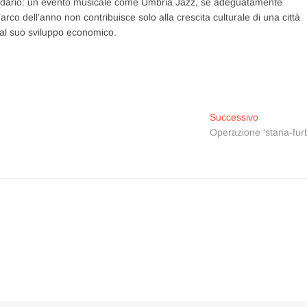
condario: un evento musicale come Umbria Jazz, se adeguatamente
arco dell’anno non contribuisce solo alla crescita culturale di una città
o al suo sviluppo economico.
Articolo
Successivo
successivo
Operazione ‘stana-furb