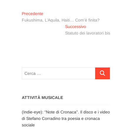
Navigazione
Articolo
Precedente
precedente:
Fukushima, L’Aquila, Haiti… Com’è finita?
articoli
Articolo
Successivo
successivo:
Statuto dei lavoratori bis
Cerca
…
ATTIVITÀ MUSICALE
(Indie-eye): “Note di Cronaca”. Il disco e i video
di Stefano Corradino tra poesia e cronaca
sociale