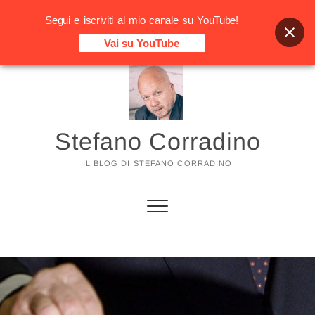
Segui e iscriviti al mio canale su YouTube!
Vai su YouTube
Vai
al
contenuto
Stefano Corradino
IL BLOG DI STEFANO CORRADINO