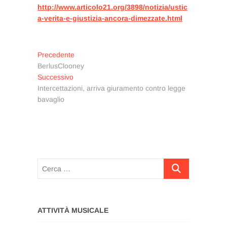
http://www.articolo21.org/3898/notizia/ustic
a-verita-e-giustizia-ancora-dimezzate.html
Navigazione
Articolo
Precedente
precedente:
BerlusClooney
articoli
Articolo
Successivo
successivo:
Intercettazioni, arriva giuramento contro legge
bavaglio
Cerca
…
ATTIVITÀ MUSICALE