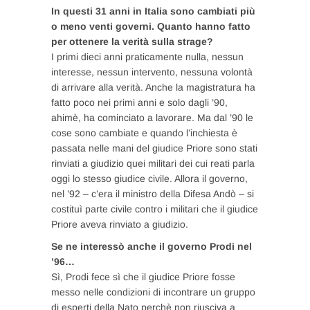
In questi 31 anni in Italia sono cambiati più
o meno venti governi. Quanto hanno fatto
per ottenere la verità sulla strage?
I primi dieci anni praticamente nulla, nessun
interesse, nessun intervento, nessuna volontà
di arrivare alla verità. Anche la magistratura ha
fatto poco nei primi anni e solo dagli ’90,
ahimè, ha cominciato a lavorare. Ma dal ’90 le
cose sono cambiate e quando l’inchiesta è
passata nelle mani del giudice Priore sono stati
rinviati a giudizio quei militari dei cui reati parla
oggi lo stesso giudice civile. Allora il governo,
nel ’92 – c’era il ministro della Difesa Andò – si
costituì parte civile contro i militari che il giudice
Priore aveva rinviato a giudizio.
Se ne interessò anche il governo Prodi nel
’96…
Sì, Prodi fece sì che il giudice Priore fosse
messo nelle condizioni di incontrare un gruppo
di esperti della Nato perchè non riusciva a