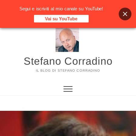
Segui e iscriviti al mio canale su YouTube!
Vai su YouTube
Vai
al
contenuto
Stefano Corradino
IL BLOG DI STEFANO CORRADINO