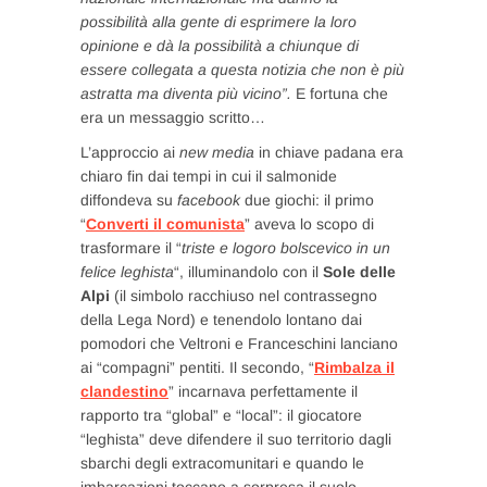
possibilità alla gente di esprimere la loro
opinione e dà la possibilità a chiunque di
essere collegata a questa notizia che non è più
astratta ma diventa più vicino”.
E fortuna che
era un messaggio scritto…
L’approccio ai
new media
in chiave padana era
chiaro fin dai tempi in cui il salmonide
diffondeva su
facebook
due giochi: il primo
“
Converti il comunista
” aveva lo scopo di
trasformare il “
triste e logoro bolscevico in un
felice leghista
“, illuminandolo con il
Sole delle
Alpi
(il simbolo racchiuso nel contrassegno
della Lega Nord) e tenendolo lontano dai
pomodori che Veltroni e Franceschini lanciano
ai “compagni” pentiti. Il secondo, “
Rimbalza il
clandestino
” incarnava perfettamente il
rapporto tra “global” e “local”: il giocatore
“leghista” deve difendere il suo territorio dagli
sbarchi degli extracomunitari e quando le