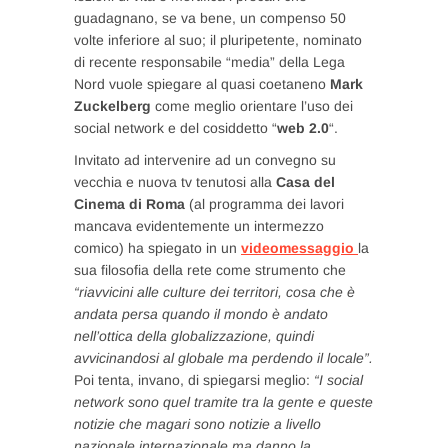
guadagnano, se va bene, un compenso 50
volte inferiore al suo; il pluripetente, nominato
di recente responsabile “media” della Lega
Nord vuole spiegare al quasi coetaneno
Mark
Zuckelberg
come meglio orientare l’uso dei
social network e del cosiddetto “
web 2.0
“.
Invitato ad intervenire ad un convegno su
vecchia e nuova tv tenutosi alla
Casa del
Cinema di Roma
(al programma dei lavori
mancava evidentemente un intermezzo
comico) ha spiegato in un
videomessaggio
la
sua filosofia della rete come strumento che
“riavvicini alle culture dei territori, cosa che è
andata persa quando il mondo è andato
nell’ottica della globalizzazione, quindi
avvicinandosi al globale ma perdendo il locale”.
Poi tenta, invano, di spiegarsi meglio:
“I social
network sono quel tramite tra la gente e queste
notizie che magari sono notizie a livello
nazionale internazionale ma danno la