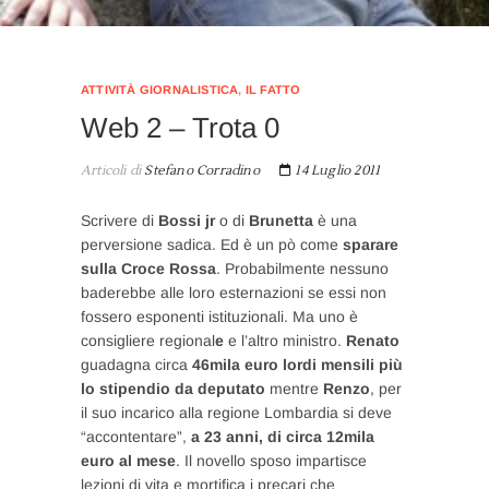
ATTIVITÀ GIORNALISTICA
,
IL FATTO
Web 2 – Trota 0
Articoli di
Stefano Corradino
14 Luglio 2011
Scrivere di
Bossi jr
o di
Brunetta
è una
perversione sadica. Ed è un pò come
sparare
sulla Croce Rossa
. Probabilmente nessuno
baderebbe alle loro esternazioni se essi non
fossero esponenti istituzionali. Ma uno è
consigliere regional
e
e l’altro ministro.
Renato
guadagna circa
46mila euro lordi mensili più
lo stipendio da deputato
mentre
Renzo
, per
il suo incarico alla regione Lombardia si deve
“accontentare”,
a 23 anni, di circa 12mila
euro al mese
. Il novello sposo impartisce
lezioni di vita e mortifica i precari che