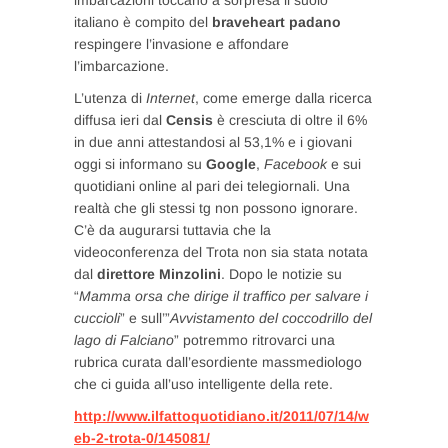
imbarcazioni toccano a sorpresa il suolo
italiano è compito del
braveheart padano
respingere l’invasione e affondare
l’imbarcazione.
L’utenza di
Internet
, come emerge dalla ricerca
diffusa ieri dal
Censis
è cresciuta di oltre il 6%
in due anni attestandosi al 53,1% e i giovani
oggi si informano su
Google
,
Facebook
e sui
quotidiani online al pari dei telegiornali. Una
realtà che gli stessi tg non possono ignorare.
C’è da augurarsi tuttavia che la
videoconferenza del Trota non sia stata notata
dal
direttore Minzolini
. Dopo le notizie su
“
Mamma orsa che dirige il traffico per salvare i
cuccioli
” e sull’”
Avvistamento del coccodrillo del
lago di Falciano
” potremmo ritrovarci una
rubrica curata dall’esordiente massmediologo
che ci guida all’uso intelligente della rete.
http://www.ilfattoquotidiano.it/2011/07/14/w
eb-2-trota-0/145081/