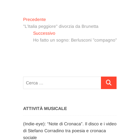
Navigazione
Articolo
Precedente
precedente:
"L’Italia peggiore" divorzia da Brunetta
articoli
Articolo
Successivo
successivo:
Ho fatto un sogno: Berlusconi "compagno"
Cerca
…
ATTIVITÀ MUSICALE
(Indie-eye): “Note di Cronaca”. Il disco e i video
di Stefano Corradino tra poesia e cronaca
sociale