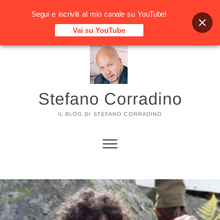
Segui e iscriviti al mio canale su YouTube!
Vai su YouTube
Vai
al
contenuto
Stefano Corradino
IL BLOG DI STEFANO CORRADINO