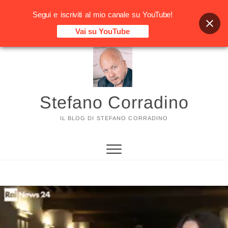
Segui e iscriviti al mio canale su YouTube!
Vai su YouTube
Vai
al
contenuto
Stefano Corradino
IL BLOG DI STEFANO CORRADINO