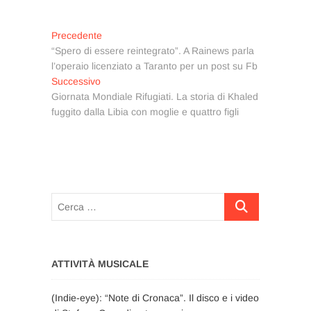
Navigazione
Articolo
Precedente
precedente:
“Spero di essere reintegrato”. A Rainews parla
articoli
l’operaio licenziato a Taranto per un post su Fb
Articolo
Successivo
successivo:
Giornata Mondiale Rifugiati. La storia di Khaled
fuggito dalla Libia con moglie e quattro figli
Cerca
…
ATTIVITÀ MUSICALE
(Indie-eye): “Note di Cronaca”. Il disco e i video