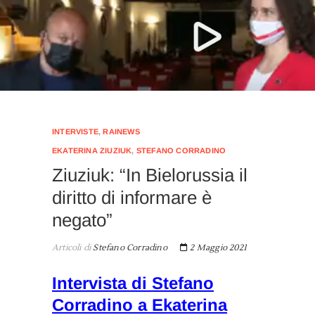
INTERVISTE
,
RAINEWS
EKATERINA ZIUZIUK
,
STEFANO CORRADINO
Ziuziuk: “In Bielorussia il
diritto di informare è
negato”
Articoli di
Stefano Corradino
2 Maggio 2021
Intervista di Stefano
Corradino a Ekaterina