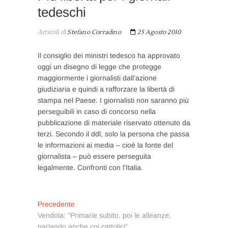
tedeschi
Articoli di
Stefano Corradino
25 Agosto 2010
Il consiglio dei ministri tedesco ha approvato
oggi un disegno di legge che protegge
maggiormente i giornalisti dall’azione
giudiziaria e quindi a rafforzare la libertà di
stampa nel Paese. I giornalisti non saranno più
perseguibili in caso di concorso nella
pubblicazione di materiale riservato ottenuto da
terzi. Secondo il ddl, solo la persona che passa
le informazioni ai media – cioè la fonte del
giornalista – può essere perseguita
legalmente. Confronti con l’Italia.
Navigazione
Articolo
Precedente
precedente:
Vendola: “Primarie subito, poi le alleanze,
articoli
parlando anche coi cattolici”