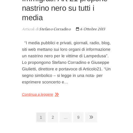
nastrino nero su tutti i
media
Articoli di
Stefano Corradino
6 Ottobre 2013
“I media pubblici e privati, giornali, radio, blog,
siti web mettano sui loro organi di informazione
un nastrino nero per le vittime di Lampedusa”.
Lo propongono Stefano Corradino e Giuseppe
Giulietti, direttore e portavoce di Articolo21. “Un
segno simbolico – si legge in una nota- per
esprimere sconcerto e…
Continua a leggere
Paginazione
Pagina
Pagina
Pagina
Pagina
1
2
…
9
successiva
degli