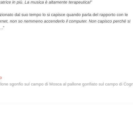
atrice in più. La musica è altamente terapeutica!
”
izionato dal suo tempo lo si capisce quando parla del rapporto con le
ternet, non so nemmeno accenderlo il computer. Non capisco perché si
.
.”
Articolo
o
successivo:
llone sgonfio sul campo di Mosca al pallone gonfiato sul campo di Cog