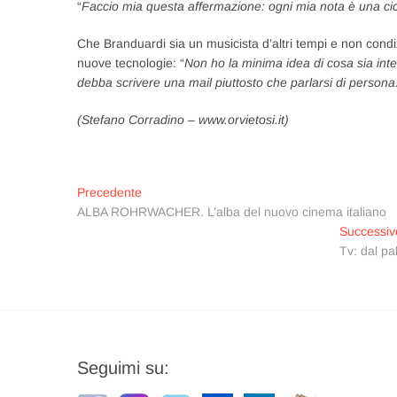
“
Faccio mia questa affermazione: ogni mia nota è una cic
Che Branduardi sia un musicista d’altri tempi e non cond
nuove tecnologie: “
Non ho la minima idea di cosa sia in
debba scrivere una mail piuttosto che parlarsi di persona.
(Stefano Corradino – www.orvietosi.it)
Navigazione
Articolo
Precedente
precedente:
ALBA ROHRWACHER. L’alba del nuovo cinema italiano
articoli
Successiv
Tv: dal pa
Seguimi su: