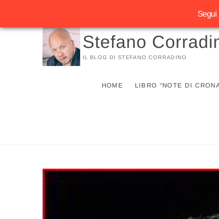
Segui 
Vai
Stefano Corradi
al
contenuto
IL BLOG DI STEFANO CORRADINO
HOME
LIBRO “NOTE DI CRON