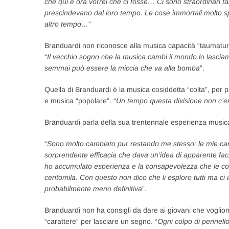
che qui e ora vorrei che ci fosse… Ci sono straordinari t
prescindevano dal loro tempo. Le cose immortali molto spe
altro tempo…
”
Branduardi non riconosce alla musica capacità “taumaturg
“
Il vecchio sogno che la musica cambi il mondo lo lasciamo
semmai può essere la miccia che va alla bomba
”.
Quella di Branduardi è la musica cosiddetta “colta”, per pa
e musica “popolare”. “
Un tempo questa divisione non c’er
Branduardi parla della sua trentennale esperienza music
“
Sono molto cambiato pur restando me stesso: le mie canzo
sorprendente efficacia che dava un’idea di apparente facili
ho accumulato esperienza e la consapevolezza che le cose
centomila. Con questo non dico che li esploro tutti ma c
probabilmente meno definitiva
”.
Branduardi non ha consigli da dare ai giovani che vogliono
“carattere” per lasciare un segno. “
Ogni colpo di pennell