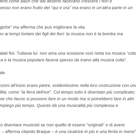
alenti come Bach che dal deserto facevano crescere i fiori e
sso non erano frutto del “qui e ora” ma erano in un’altra parte in un
iche” ma afferma che può migliorare la vita.
 ai tempi lontani dei figli dei fiori: la musica non è la bomba ma
lati fini. Tuttavia lui non ama una scissione così netta tra musica “colt
a e la musica popolare faceva spesso da traino alla musica colta
”.
ale.
ni all’inizio erano pietre, evidentissime nella loro costruzione con un
tà, come “la fiera dell’est”. Col tempo tutto è diventato più complicato;
 che faccio si possono fare in un modo ma si potrebbero fare in altri
i impiego più tempo. Questo dà una musicalità più complessa e
 diventare musicisti se non quello di essere “originali” e di avere
o
– afferma citando Braque –
è una cicatrice in più e una ferita in meno”