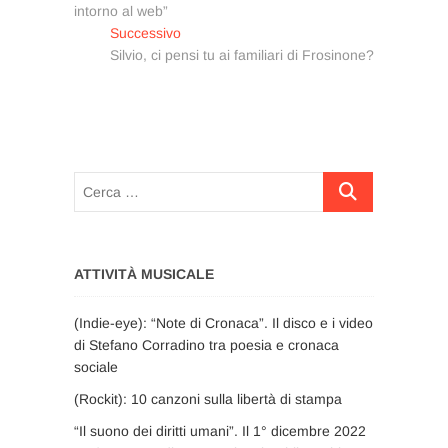
articoli
intorno al web”
Articolo
Successivo
successivo:
Silvio, ci pensi tu ai familiari di Frosinone?
Cerca
…
ATTIVITÀ MUSICALE
(Indie-eye): “Note di Cronaca”. Il disco e i video
di Stefano Corradino tra poesia e cronaca
sociale
(Rockit): 10 canzoni sulla libertà di stampa
“Il suono dei diritti umani”. Il 1° dicembre 2022