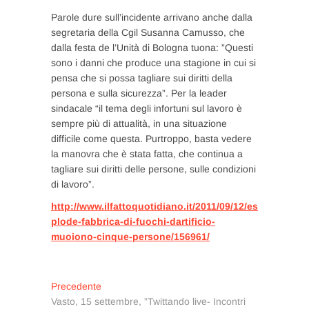
Parole dure sull’incidente arrivano anche dalla
segretaria della Cgil Susanna Camusso, che
dalla festa de l’Unità di Bologna tuona: ”Questi
sono i danni che produce una stagione in cui si
pensa che si possa tagliare sui diritti della
persona e sulla sicurezza”. Per la leader
sindacale “il tema degli infortuni sul lavoro è
sempre più di attualità, in una situazione
difficile come questa. Purtroppo, basta vedere
la manovra che è stata fatta, che continua a
tagliare sui diritti delle persone, sulle condizioni
di lavoro”.
http://www.ilfattoquotidiano.it/2011/09/12/es
plode-fabbrica-di-fuochi-dartificio-
muoiono-cinque-persone/156961/
Navigazione
Articolo
Precedente
precedente:
Vasto, 15 settembre, ”Twittando live- Incontri