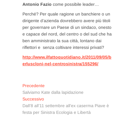
Antonio Fazio
come possibile leader…
Perché? Per quale ragione un banchiere o un
dirigente d’azienda dovrebbero avere più titoli
per governare un Paese di un sindaco, onesto
e capace del nord, del centro o del sud che ha
ben amministrato la sua città, lontano dai
riflettori e senza coltivare interessi privati?
http://www.ilfattoquotidiano.it/2011/09/05/b
erluscloni-nel-centrosinistra/155296/
Navigazione
Articolo
Precedente
precedente:
Salviamo Kate dalla lapidazione
articoli
Articolo
Successivo
successivo:
Dall’8 all’11 settembre all’ex caserma Piave è
festa per Sinistra Ecologia e Libertà