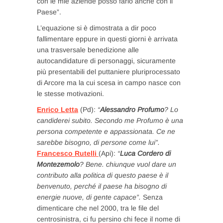
con le mie aziende posso farlo anche con il
Paese”.
L’equazione si è dimostrata a dir poco
fallimentare eppure in questi giorni è arrivata
una trasversale benedizione alle
autocandidature di personaggi, sicuramente
più presentabili del puttaniere pluriprocessato
di Arcore ma la cui scesa in campo nasce con
le stesse motivazioni.
Enrico Letta
(Pd):
“
Alessandro Profumo
? Lo
candiderei subito. Secondo me Profumo è una
persona competente e appassionata. Ce ne
sarebbe bisogno, di persone come lui”.
Francesco Rutelli
(Api):
“
Luca Cordero di
Montezemolo
? Bene. chiunque vuol dare un
contributo alla politica di questo paese è il
benvenuto, perché il paese ha bisogno di
energie nuove, di gente capace”.
Senza
dimenticare che nel 2000, tra le file del
centrosinistra, ci fu persino chi fece il nome di