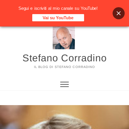
Segui e iscriviti al mio canale su YouTube!
Vai su YouTube
Vai
al
contenuto
Stefano Corradino
IL BLOG DI STEFANO CORRADINO