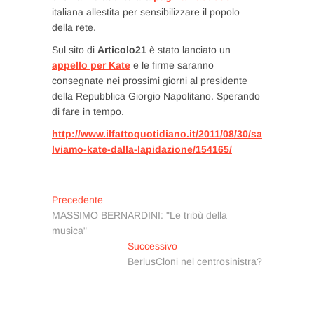
italiana allestita per sensibilizzare il popolo
della rete.
Sul sito di
Articolo21
è stato lanciato un
appello per Kate
e le firme saranno
consegnate nei prossimi giorni al presidente
della Repubblica Giorgio Napolitano. Sperando
di fare in tempo.
http://www.ilfattoquotidiano.it/2011/08/30/sa
lviamo-kate-dalla-lapidazione/154165/
Navigazione
Articolo
Precedente
precedente:
MASSIMO BERNARDINI: "Le tribù della
articoli
musica"
Articolo
Successivo
successivo:
BerlusCloni nel centrosinistra?