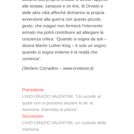
alle testate, cartacee e on line, di Orvieto e
delle altre città affinché dichiarino la propria
avversione alla guerra con questo piccolo
gesto, che magari non fermerà l’intervento
armato ma potrà contribuire ad allargare la
coscienza critica. “Quando si sogna da soli –
diceva Martin Luther King – è solo un sogno;
quando si sogna insieme è la realtà che
comincia”.
(Stefano Corradino – www.orvietosi.it)
Navigazione
Articolo
Precedente
precedente:
LIVIO ORAZIO VALENTINI: "Un uccello al
articoli
quale non si possono tarpare le ali: la
memoria. Intervista al pittore"
Articolo
Successivo
successivo:
LIVIO ORAZIO VALENTINI, un custode della
memoria